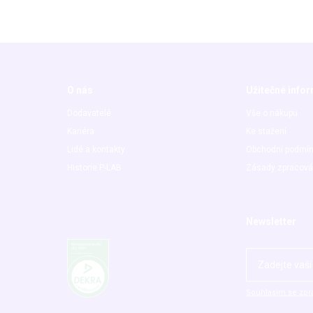
O nás
Užitečné info
Dodavatelé
Vše o nákupu
Kariéra
Ke stažení
Lidé a kontakty
Obchodní podmí
Historie P-LAB
Zásady zpracová
Newsletter
Souhlasím se zpr