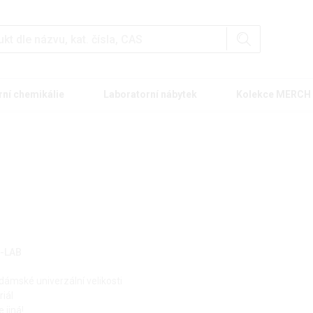
rní chemikálie
Laboratorní nábytek
Kolekce MERCH
P-LAB
dámské univerzální velikosti
riál
 jiná!