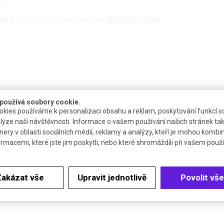
ete 17 Kč na vzdělávací zařízení
Smiling Crocodile
používá soubory cookie.
kies používáme k personalizaci obsahu a reklam, poskytování funkcí so
lýze naší návštěvnosti. Informace o vašem používání našich stránek tak
nery v oblasti sociálních médií, reklamy a analýzy, kteří je mohou kombi
Katalogové číslo
Cena bez DPH (21%)
ormacemi, které jste jim poskytli, nebo které shromáždili při vašem použív
P992214
2,96 €
Zakázat vše
Upravit jednotlivě
Povolit vše
P992204
2,96 €