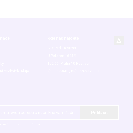
rmace
Kde nás najdete
City Park Hostivař
U Pekáren 1645/1
nky
102 00 Praha 10-Hostivař
ní osobních údajů
IČ: 63078601, DIČ: CZ63078601
acováním osobních údajů.