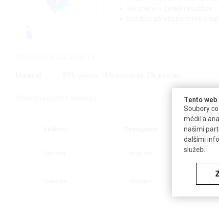
Vyrobeno v České republice
Každým párem ponožek přispěj
Technické parametry
Materiál
80% bavlna, 15% polyamid, 5% elastan
Objednávková tabulka
Tento web 
Soubory coo
médií a ana
našimi part
Velikost
Dostupnost
dalšími inf
služeb.
Pánská
skladem
Dámská
skladem