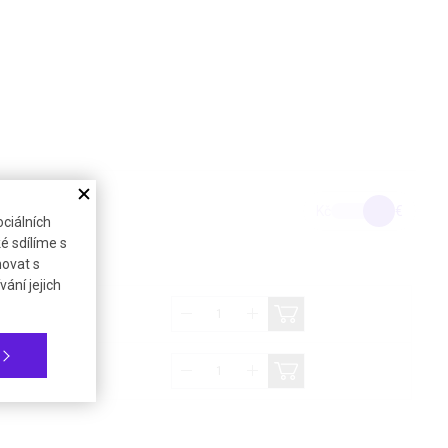
Kč
€
ciálních
é sdílíme s
novat s
ání jejich