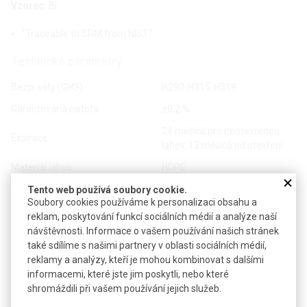
Vzorec:
Bi
"Traceable to SRM from NIST"
Technické parametry
Bezp. věty (GHS)
H290-H315-H319
Garantovaná čistota
±0,2 %
24 měsíců pro neotevřenou
Expirace
lahev, 12 měsíců od otevření
Materiál láhve
HDPE
Tento web používá soubory cookie.
Soubory cookies používáme k personalizaci obsahu a
Soubory ke stažení
reklam, poskytování funkcí sociálních médií a analýze naší
návštěvnosti. Informace o vašem používání našich stránek
Objednávková tabulka
také sdílíme s našimi partnery v oblasti sociálních médií,
reklamy a analýzy, kteří je mohou kombinovat s dalšími
informacemi, které jste jim poskytli, nebo které
Kč
€
shromáždili při vašem používání jejich služeb.