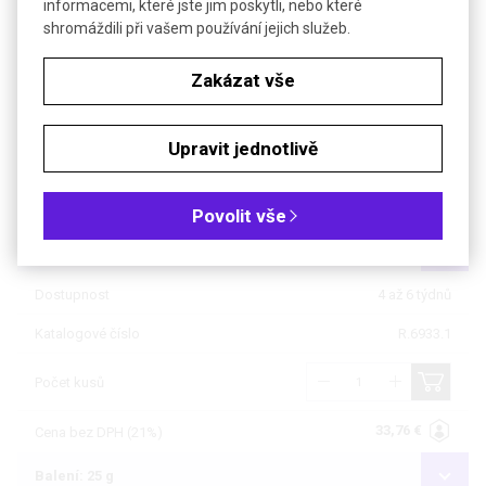
informacemi, které jste jim poskytli, nebo které
shromáždili při vašem používání jejich služeb.
Soubory ke stažení
Zakázat vše
Objednávková tabulka
Kč
€
Upravit jednotlivě
Čistota: min 99 %, pro biochemii
Povolit vše
Balení: 5 g
Dostupnost
4 až 6 týdnů
Katalogové číslo
R.6933.1
Počet kusů
33,76 €
Cena bez DPH (21%)
Balení: 25 g