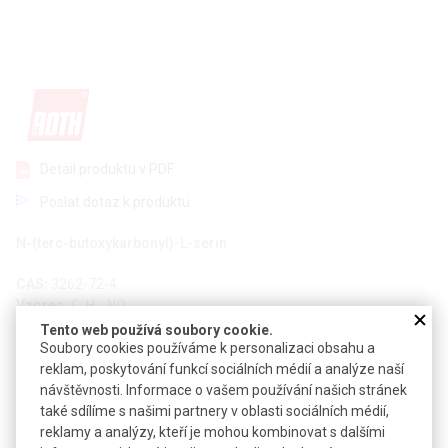
Detail produktu v PDF
Poslat dotaz k produktu
N-(terc-butoxykarbonyl)-L-serin
CAS:
3262-72-4
Vzorec:
C
H
NO
8
15
5
Tento web používá soubory cookie.
Technické parametry
Soubory cookies používáme k personalizaci obsahu a
reklam, poskytování funkcí sociálních médií a analýze naší
Molekulová hmotnost
205,21
návštěvnosti. Informace o vašem používání našich stránek
také sdílíme s našimi partnery v oblasti sociálních médií,
Teplota skladování
+4 °C
reklamy a analýzy, kteří je mohou kombinovat s dalšími