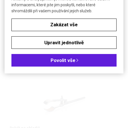
28,76 €
Cena bez DPH (21%)
informacemi, které jste jim poskytli, nebo které
shromáždili při vašem používání jejich služeb.
Délka (mm): 1 000
Zakázat vše
Typ: NZ 29/32 dole (jádro)
Upravit jednotlivě
Typ: Dva NZ 29/32
Povolit vše
PŘÍSLUŠENSTVÍ
Držák na chladič