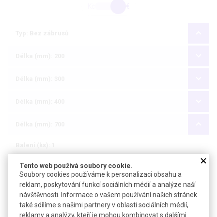
Kč
€
Typ: Bez zábrusů
Délka (mm): 200
Délka (mm): 300
Délka (mm): 400
Délka (mm): 700
Balení (ks): 1
Dostupnost
bude upřesněno
Tento web používá soubory cookie.
Soubory cookies používáme k personalizaci obsahu a
Katalogové číslo
L711070
reklam, poskytování funkcí sociálních médií a analýze naší
návštěvnosti. Informace o vašem používání našich stránek
Počet kusů
také sdílíme s našimi partnery v oblasti sociálních médií,
reklamy a analýzy, kteří je mohou kombinovat s dalšími