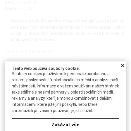
CAS:
10112-91-1
Vzorec:
Hg
Cl
2
2
Některé z produktů na této stránce obsahují vysoce toxické
látky a je u nich omezeno zpřístupnění, dovoz, držení i jejich
použití. U dotčených produktů vás budeme před potvrzením
objednávky kontaktovat.
Technické parametry
Molekulová hmotnost
472,09
Tento web používá soubory cookie.
H301-H312-H315-H319-H335-
Soubory cookies používáme k personalizaci obsahu a
Bezp. věty (GHS)
H410
reklam, poskytování funkcí sociálních médií a analýze naší
návštěvnosti. Informace o vašem používání našich stránek
Objednávková tabulka
také sdílíme s našimi partnery v oblasti sociálních médií,
reklamy a analýzy, kteří je mohou kombinovat s dalšími
informacemi, které jste jim poskytli, nebo které
Kč
€
shromáždili při vašem používání jejich služeb.
Čistota: min 99,5 %, p.a., ACS
Zakázat vše