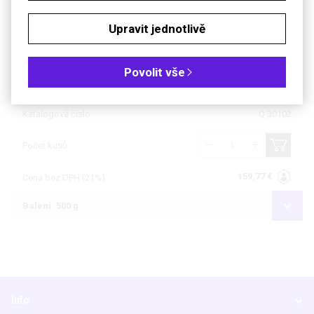
Balení: 50 g
Upravit jednotlivě
Balení: 100 g
Povolit vše
4 až 6 týdnů
Dostupnost
nedodáváme mimo ČR
Katalogové číslo
Q 30102
Počet kusů
159,77 €
Cena bez DPH (21%)
Balení: 500 g
Info