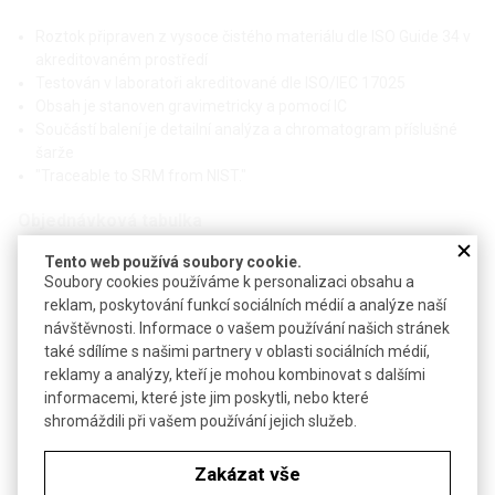
Roztok připraven z vysoce čistého materiálu dle ISO Guide 34 v
akreditovaném prostředí
Testován v laboratoři akreditované dle ISO/IEC 17025
Obsah je stanoven gravimetricky a pomocí IC
Součástí balení je detailní analýza a chromatogram příslušné
šarže
"Traceable to SRM from NIST."
Objednávková tabulka
Tento web používá soubory cookie.
Kč
€
Soubory cookies používáme k personalizaci obsahu a
reklam, poskytování funkcí sociálních médií a analýze naší
návštěvnosti. Informace o vašem používání našich stránek
-
Iont: Cl
také sdílíme s našimi partnery v oblasti sociálních médií,
reklamy a analýzy, kteří je mohou kombinovat s dalšími
Matrice: H
O
2
informacemi, které jste jim poskytli, nebo které
shromáždili při vašem používání jejich služeb.
Koncentrace (mg/l): 1 000
Zakázat vše
Koncentrace (mg/l): 10