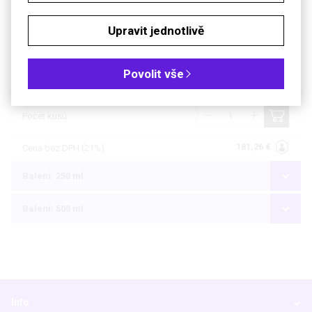
Upravit jednotlivě
Balení: 100 ml
Dostupnost
4 až 6 týdnů
Povolit vše
Katalogové číslo
R.23LN.1
Počet kusů
181,26 €
Cena bez DPH (21%)
Balení: 250 ml
Balení: 500 ml
Info