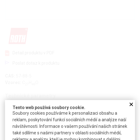
Detail produktu v PDF
Poslat dotaz k produktu
CAS:
57-88-5
Vzorec:
C
H
O
27
46
Technické parametry
Molekulová hmotnost
386,67
Tento web používá soubory cookie.
Soubory cookies používáme k personalizaci obsahu a
-3
Hustota
1,07 g·cm
reklam, poskytování funkcí sociálních médií a analýze naší
návštěvnosti. Informace o vašem používání našich stránek
Teplota skladování
+4 °C
také sdílíme s našimi partnery v oblasti sociálních médií,
reklamy a analýzy, kteří je mohou kombinovat s dalšími