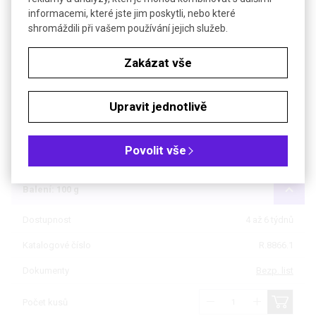
Soubory ke stažení
informacemi, které jste jim poskytli, nebo které
shromáždili při vašem používání jejich služeb.
Objednávková tabulka
Zakázat vše
Kč
€
Upravit jednotlivě
Specifikace: min 95 %, Ph. Eur., pro biochemii
Povolit vše
Balení: 25 g
Balení: 100 g
Dostupnost
4 až 6 týdnů
Katalogové číslo
R.8866.1
Dokumenty
Bezp. list
Počet kusů