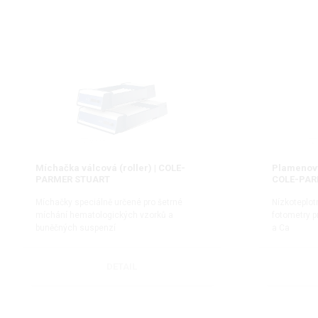
Míchačka válcová (roller) | COLE-
Plamenový
PARMER STUART
COLE-PAR
Míchačky speciálně určené pro šetrné
Nízkoteplot
míchání hematologických vzorků a
fotometry pr
buněčných suspenzí
a Ca
DETAIL