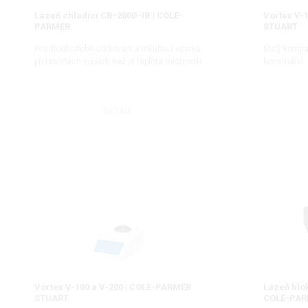
Lázeň chladící CB-200D-IB | COLE-
Vortex V-
PARMER
STUART
Pro dlouhodobé udržování a inkubaci vzorků
Malý kompak
při teplotách nižších než je teplota místnosti
konstrukcí
DETAIL
Vortex V-100 a V-200 | COLE-PARMER
Lázeň blo
STUART
COLE-PA