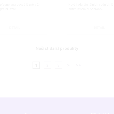
přesné analogové lázně a 2-
Nová řada digitálních vodních lá
itální lázně
antimikrobiální ochranou
DETAIL
DETAIL
Načíst další produkty
>
>>
1
2
3