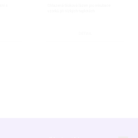
zní s
Chlazená bloková lázeň pro inkubace
vzorků při nízkých teplotách
DETAIL