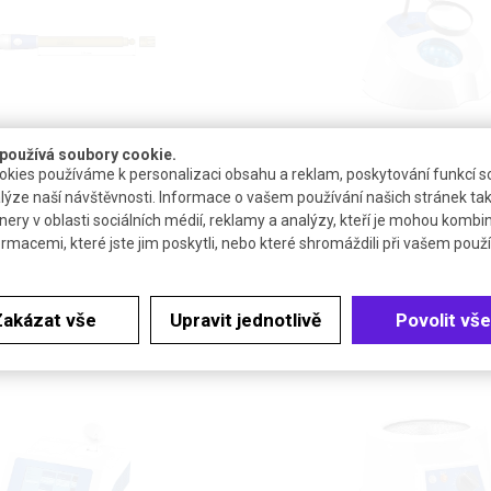
 kombinovaná pro pH metr |
Počítačka kolonií CC-200 | C
používá soubory cookie.
MER JENWAY
PARMER STUART
kies používáme k personalizaci obsahu a reklam, poskytování funkcí so
Snadné a rychlé počítání bakteri
lýze naší návštěvnosti. Informace o vašem používání našich stránek tak
kolonií a fágových plaků v Petri
nery v oblasti sociálních médií, reklamy a analýzy, kteří je mohou kombi
ormacemi, které jste jim poskytli, nebo které shromáždili při vašem použív
DETAIL
DETAIL
Zakázat vše
Upravit jednotlivě
Povolit vše