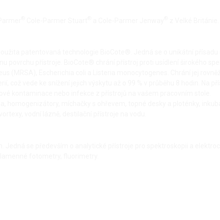
®
®
®
-Parmer
Cole-Parmer Stuart
a Cole-Parmer Jenway
z Velké Británie.
použita patentovaná technologie BioCote®. Jedná se o unikátní přísadu n
povrchu přístroje. BioCote® chrání přístroj proti usídlení širokého spekt
us (MRSA), Escherichia coli a Listeria monocytogenes. Chrání jej rovněž 
, což vede ke snížení jejich výskytu až o 99 % v průběhu 8 hodin. Na př
žové kontaminace nebo infekce z přístrojů na vašem pracovním stole.
nízda, homogenizátory, míchačky s ohřevem, topné desky a ploténky, inkub
rtexy, vodní lázně, destilační přístroje na vodu.
in. Jedná se především o analytické přístroje pro spektroskopii a elektro
lamenné fotometry, fluorimetry.