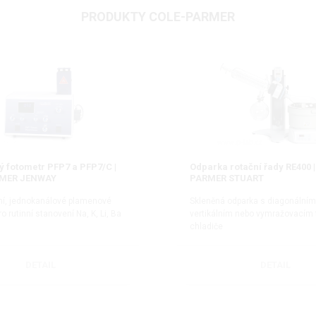
PRODUKTY COLE-PARMER
 fotometr PFP7 a PFP7/C |
Odparka rotační řady RE400 
MER JENWAY
PARMER STUART
ní, jednokanálové plamenové
Skleněná odparka s diagonálním
o rutinní stanovení Na, K, Li, Ba
vertikálním nebo vymražovacím
chladiče
DETAIL
DETAIL