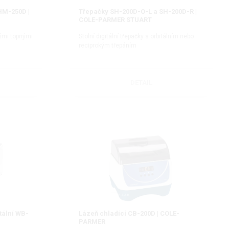
HM-250D |
Třepačky SH-200D-O-L a SH-200D-R |
COLE-PARMER STUART
nými topnými
Stolní digitální třepačky s orbitálním nebo
reciprokým třepáním
DETAIL
tální WB-
Lázeň chladící CB-200D | COLE-
PARMER