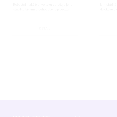
Robustní nízký tvar vortexu zaručuje jeho
Mimořádně 
stabilitu během dlouhodobého provozu
4blokové dig
DETAIL