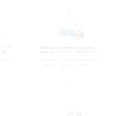
D a MP-
Míchačka magnetická bez topení
UART
bateriová ST-200-P | COLE-PARMER
STUART
oměrem pro
Malá přenosná míchačka v plastovém krytu
pro napájení z baterií nebo ze sítě
DETAIL