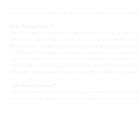
Cole-Parmer Ltd je dodavatel laboratorních přístrojů značek Cole
®
Cole-Parmer Stuart
Komplexní sortiment vědeckých laboratorních přístrojů, u nichž je 
technologie zajišťuje dlouhodobou a účinnou antimikrobiální ochranu 
Steptococcus faecalis, Salmonella enteritidis, Staphylococcus aure
technologie BioCote® je znemožnění schopnosti reprodukce bakterií
bakterie množit nepřetržitě, což mnohonásobně zvyšuje riziko kří
Blokové lázně, centrifugy, počítadla kolonií, flokulátory, topná h
míchačky, rotační odparky, rotační míchačky, míchačky a třepačky, vo
®
Cole-Parmer Jenway
Stolní a přenosné laboratorní přístroje pro měření fyzikálních velič
pH metry, UV/VIS spektrofotometry, konduktometry, kolorimetry, p