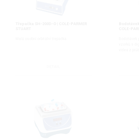
Třepačka SH-200D-O | COLE-PARMER
Bodotávek
STUART
COLE-PAR
Malá osobní orbitální třepačka
Bodotávek 
vzorků s di
videa z prů
DETAIL