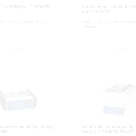
100-V MINI | COLE-PARMER
Hnízdo topné s mícháním S
COLE-PARMER
tní vortex s robustní stabilní
Digitální topné hnízdo s výměn
jednotkami
DETAIL
DETAIL
ková s vyměnitelnými bloky |
Lázeň vodní nemíchaná digi
RMER
300 | COLE-PARMER STUART