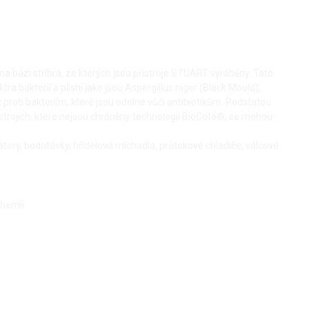
a bázi stříbra, ze kterých jsou přístroje STUART vyráběny. Tato
ra bakterií a plísní jako jsou Aspergillus niger (Black Mould),
proti bakteriím, které jsou odolné vůči antibiotikům. Podstatou
ístrojích, které nejsou chráněny technologií BioCote®, se mohou
átory, bodotávky, hřídelová míchadla, průtokové chladiče, válcové
chemii.