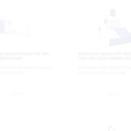
překlápěcí Rotator DR-200 |
Bodotávek digitální MP-200
MER STUART
200D-HR | COLE-PARMER ST
 míchačka s výměnnými nástavci
Bodotávky s elektronickým tepl
míchané nádoby
přímé čtení teploty na displeji
DETAIL
DETAIL