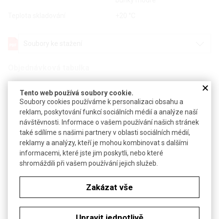
buňky modré
Teplota skladování
+20 °C
Soubory ke stažení
Objednávková tabulka
Kč
€
Tento web používá soubory cookie.
Soubory cookies používáme k personalizaci obsahu a
reklam, poskytování funkcí sociálních médií a analýze naší
Čistota: min 98 %
návštěvnosti. Informace o vašem používání našich stránek
také sdílíme s našimi partnery v oblasti sociálních médií,
Balení: 1 g
reklamy a analýzy, kteří je mohou kombinovat s dalšími
informacemi, které jste jim poskytli, nebo které
shromáždili při vašem používání jejich služeb.
do týdne
Dostupnost
nedodáváme mimo ČR
Zakázat vše
Katalogové číslo
R 78701
Dokumenty
Bezp. list
Upravit jednotlivě