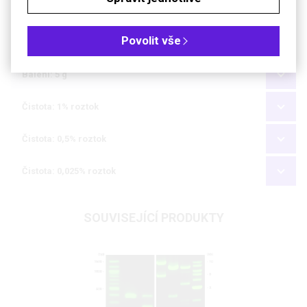
Počet kusů
Povolit vše
40,32 €
Cena bez DPH (21%)
Balení: 5 g
Čistota: 1% roztok
Čistota: 0,5% roztok
Čistota: 0,025% roztok
SOUVISEJÍCÍ PRODUKTY