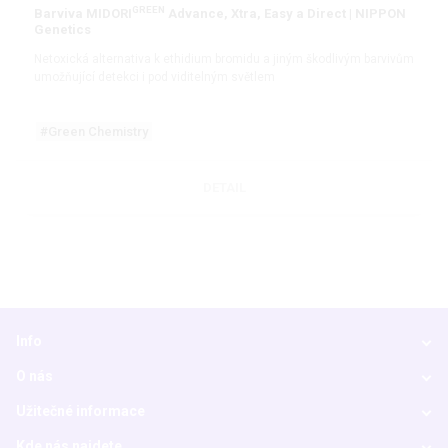
GREEN
Barviva MIDORI
Advance, Xtra, Easy a Direct | NIPPON
Genetics
Netoxická alternativa k ethidium bromidu a jiným škodlivým barvivům
umožňující detekci i pod viditelným světlem
#Green Chemistry
DETAIL
Info
O nás
Užitečné informace
Kde nás najdete