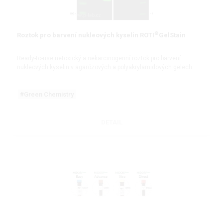
®
Roztok pro barvení nukleových kyselin ROTI
GelStain
Ready-to-use netoxický a nekarcinogenní roztok pro barvení
nukleových kyselin v agarózových a polyakrylamidových gelech
#Green Chemistry
DETAIL