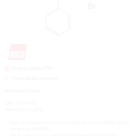
Detail produktu v PDF
Poslat dotaz k produktu
homidiumbromid
CAS:
1239-45-8
Vzorec:
C
H
BrN
21
20
3
Váže se vmezeřením mezi jednotlivé páry bazí v dsDNA (slabší
barvení ssDNA/RNA)
Pro fluorescenční značení DNA/RNA v elektroforetických