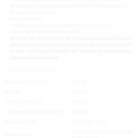
gelech a pro zvýraznění buněčných jader při histologických a
cytologických analýzách
Skladujte ve tmě!
V nabídce jsou i lahvičky s kapátkem pro jednoduchou
manipulaci a maximální bezpečnost
Některé z produktů na této stránce obsahují vysoce toxické
látky a je u nich omezeno zpřístupnění, dovoz, držení i jejich
použití. U dotčených produktů vás budeme před potvrzením
objednávky kontaktovat.
Technické parametry
Molekulová hmotnost
394,33
-3
Hustota
1,0 g·cm
Excitační maximum
518 nm
Fluorescenční maximum (nm)
605 nm
Bezp. věty (GHS)
H330-H341-H302
test - intravitální barvení, mrtvé
Vitální barvení