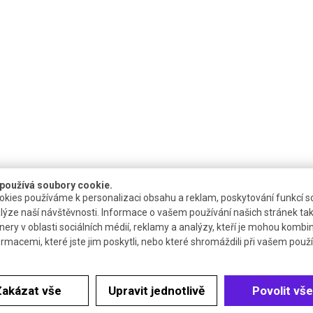
používá soubory cookie.
kies používáme k personalizaci obsahu a reklam, poskytování funkcí so
lýze naší návštěvnosti. Informace o vašem používání našich stránek tak
nery v oblasti sociálních médií, reklamy a analýzy, kteří je mohou kombi
ormacemi, které jste jim poskytli, nebo které shromáždili při vašem použív
Katalogové číslo
Cena bez DPH (2
Zakázat vše
Upravit jednotlivě
Povolit vše
R.4988.1
28,05 €