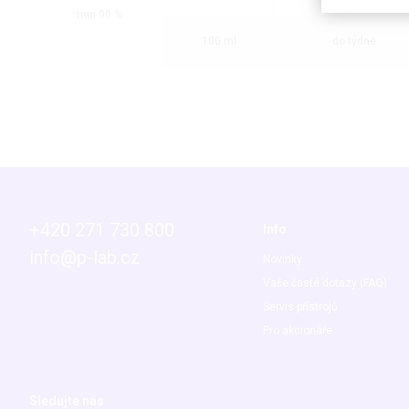
min 90 %
100 ml
do týdne
+420 271 730 800
Info
info@p-lab.cz
Novinky
Vaše časté dotazy (FAQ)
Servis přístrojů
Pro akcionáře
Sledujte nás