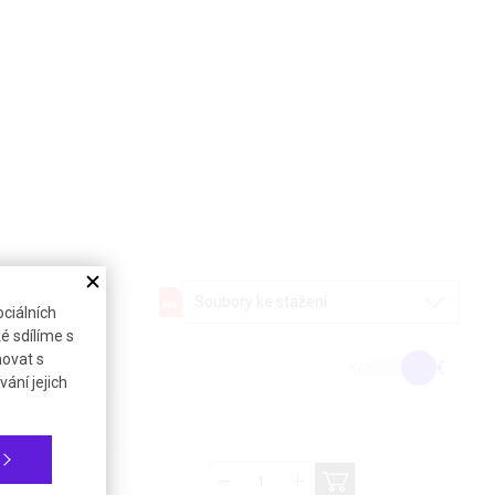
Soubory ke stažení
ciálních
é sdílíme s
novat s
Kč
€
ání jejich
1%)