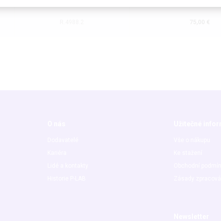
R.4988.2
75,00 €
O nás
Užitečné info
Dodavatelé
Vše o nákupu
Kariéra
Ke stažení
Lidé a kontakty
Obchodní podmí
Historie P-LAB
Zásady zpracová
Newsletter