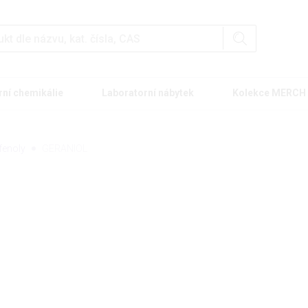
rní chemikálie
Laboratorní nábytek
Kolekce MERCH
fenoly
GERANIOL