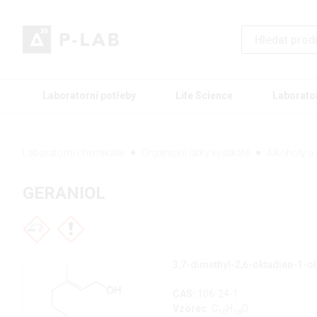
Laboratorní potřeby
Life Science
Laborato
Laboratorní chemikálie
Organické látky kyslíkaté
Alkoholy a 
GERANIOL
3,7-dimethyl-2,6-oktadien-1-ol
CAS:
106-24-1
Vzorec:
C
H
O
10
18