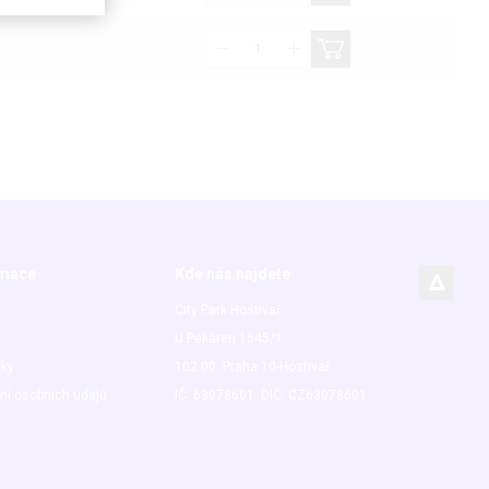
rmace
Kde nás najdete
City Park Hostivař
U Pekáren 1645/1
nky
102 00 Praha 10-Hostivař
ní osobních údajů
IČ: 63078601, DIČ: CZ63078601