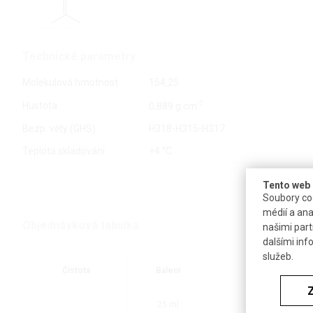
Technické parametry
Molekulová hmotnost
154,25
-3
Hustota
0,889 g·cm
Bezp. věty (GHS)
H318-H315-H317
Teplota skladování
+4 °C
Tento web 
Soubory coo
médií a ana
Objednávková tabulka
našimi part
dalšími inf
služeb.
Čistota
Balení
Dostupnost
25 ml
4 až 6 týdnů