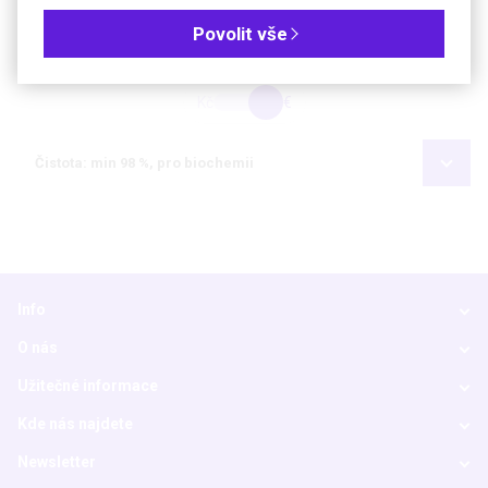
Povolit vše
Objednávková tabulka
Kč
€
Čistota: min 98 %, pro biochemii
Info
O nás
Užitečné informace
Kde nás najdete
Newsletter