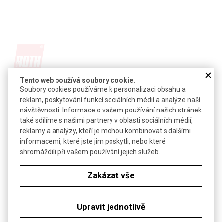
Tento web používá soubory cookie.
Detail produktu v PDF
Soubory cookies používáme k personalizaci obsahu a
reklam, poskytování funkcí sociálních médií a analýze naší
Poslat dotaz k produktu
návštěvnosti. Informace o vašem používání našich stránek
také sdílíme s našimi partnery v oblasti sociálních médií,
sodný sůl glykocholové kyseliny
reklamy a analýzy, kteří je mohou kombinovat s dalšími
CAS:
863-57-0
informacemi, které jste jim poskytli, nebo které
Vzorec:
C
H
NO
Na
shromáždili při vašem používání jejich služeb.
26
42
6
Technické parametry
Zakázat vše
Molekulová hmotnost
487,62
Upravit jednotlivě
Soubory ke stažení