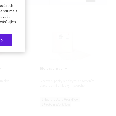
ciálních
é sdílíme s
novat s
ání jejich
y
Blotovací papíry
rn blot
Blotovací papíry s dobrými absorpčními
vlastnostmi a hladkým povrchem
#Nucleic Acid Workflow
#Protein Workflow