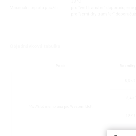
38 °C
Maximální teplota použití
pro "wet transfer" doporučujeme 
pro "semi-dry transfer" doporuču
Objednávková tabulka
Popis
Rozměry 
8,3 × 7
8,4 × 
Verdi
Blot membrána pro Western blott
10 × 
30 × 3