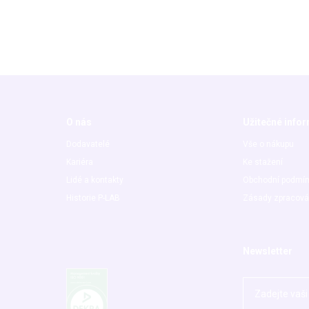
O nás
Užitečné info
Dodavatelé
Vše o nákupu
Kariéra
Ke stažení
Lidé a kontakty
Obchodní podmí
Historie P-LAB
Zásady zpracová
Newsletter