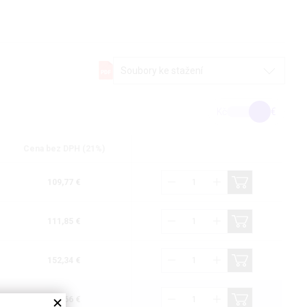
Soubory ke stažení
Kč
€
Cena bez DPH (21%)
109,77 €
111,85 €
152,34 €
496,66 €