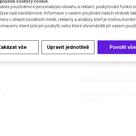
používá soubory cookie.
kies používáme k personalizaci obsahu a reklam, poskytování funkcí so
lýze naší návštěvnosti. Informace o vašem používání našich stránek tak
SOUVISEJÍCÍ PRODUKTY
nery v oblasti sociálních médií, reklamy a analýzy, kteří je mohou kombi
ormacemi, které jste jim poskytli, nebo které shromáždili při vašem použív
Zakázat vše
Upravit jednotlivě
Povolit vše
Blotovací inkubační podnos
, líh
Kompatibilní s Western a Southe
metodami