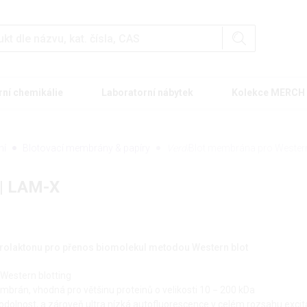
rní chemikálie
Laboratorní nábytek
Kolekce MERCH
ní
Blotovací membrány & papíry
Verdi
Blot membrána pro Western
 | LAM-X
rolaktonu pro přenos biomolekul metodou Western blot
estern blotting
brán, vhodná pro většinu proteinů o velikosti 10 − 200 kDa
 odolnost, a zároveň ultra nízká autofluorescence v celém rozsahu excit