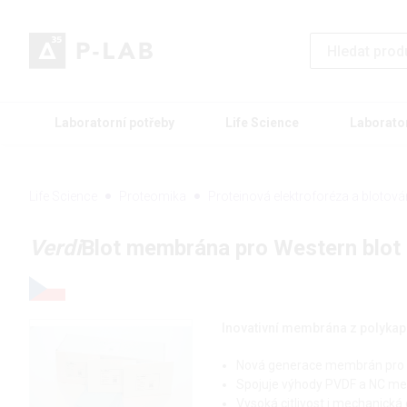
Laboratorní potřeby
Life Science
Laborato
Life Science
Proteomika
Proteinová elektroforéza a blotová
Verdi
Blot membrána pro Western blot
Inovativní membrána z polykap
Nová generace membrán pro W
Spojuje výhody PVDF a NC mem
Vysoká citlivost i mechanická