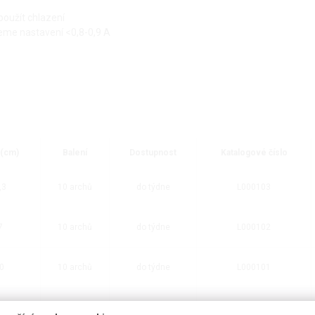
použít chlazení
jeme nastavení <0,8-0,9 A
(cm)
Balení
Dostupnost
Katalogové číslo
,3
10 archů
do týdne
L000103
7
10 archů
do týdne
L000102
10
10 archů
do týdne
L000101
00
1 role
do týdne
L000204