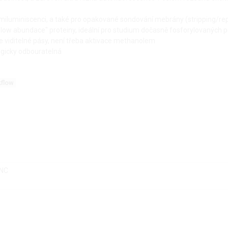
miluminiscenci, a také pro opakované sondování mebrány (stripping/rep
i "low abundace" proteiny, ideální pro studium dočasně fosforylovaných 
ře viditelné pásy, není třeba aktivace methanolem
ogicky odbouratelná
kflow
 NC