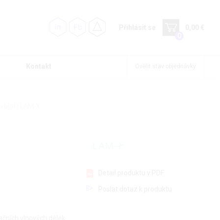
Přihlásit se
0,00 €
0
Kontakt
Ověřit stav objednávky
 blot | LAM-X
Detail produktu v PDF
Poslat dotaz k produktu
ačních vlnových délek