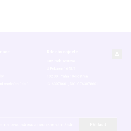
rmace
Kde nás najdete
City Park Hostivař
U Pekáren 1645/1
nky
102 00 Praha 10-Hostivař
ní osobních údajů
IČ: 63078601, DIČ: CZ63078601