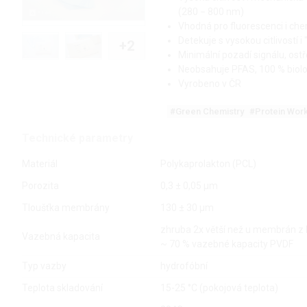
(280 − 800 nm)
Vhodná pro fluorescenci i che
Detekuje s vysokou citlivostí 
+2
Minimální pozadí signálu, ost
Neobsahuje PFAS, 100 % biol
Vyrobeno v ČR
#Green Chemistry
#Protein Wor
Technické parametry
Materiál
Polykaprolakton (PCL)
Porozita
0,3 ± 0,05 µm
Tloušťka membrány
130 ± 30 µm
zhruba 2x větší než u membrán z
Vazebná kapacita
~ 70 % vazebné kapacity PVDF
Typ vazby
hydrofóbní
Teplota skladování
15-25 °C (pokojová teplota)