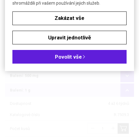
shromáždili při vašem používání jejich služeb.
Objednávková tabulka
Zakázat vše
Kč
€
Upravit jednotlivě
Čistota: min 98 %, pro biochemii
Povolit vše
Balení: 100 mg
Balení: 500 mg
Balení: 1 g
Dostupnost
4 až 6 týdnů
Katalogové číslo
R.7509.3
Počet kusů