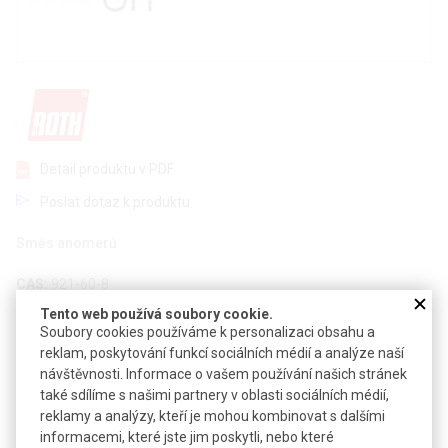
Detail produktu v PDF
Poslat dotaz k produktu
Směs anomerů
CAS:
921-60-8
Vzorec:
C
H
O
6
12
6
Tento web používá soubory cookie.
Soubory cookies používáme k personalizaci obsahu a
Technické parametry
reklam, poskytování funkcí sociálních médií a analýze naší
návštěvnosti. Informace o vašem používání našich stránek
Molekulová hmotnost
180,2
také sdílíme s našimi partnery v oblasti sociálních médií,
reklamy a analýzy, kteří je mohou kombinovat s dalšími
informacemi, které jste jim poskytli, nebo které
Soubory ke stažení