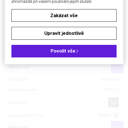
shromáždili při vašem používání jejich služeb.
Objednávková tabulka
Zakázat vše
Kč
€
Upravit jednotlivě
Čistota: min 98 %
Povolit vše
Balení: 250 mg
Balení: 1 g
Dostupnost
4 až 6 týdnů
Katalogové číslo
R.5525.2
Počet kusů
79,42 €
Cena bez DPH (21%)
Balení: 5 g