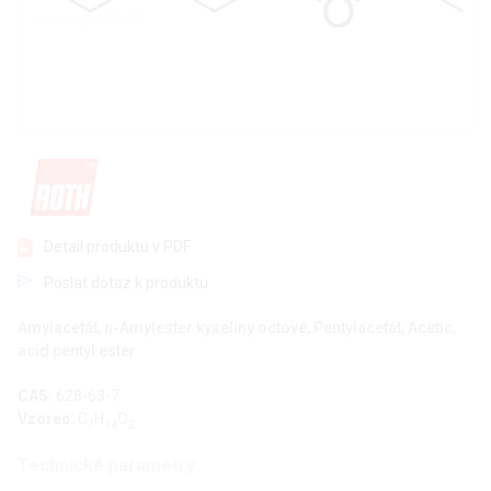
Detail produktu v PDF
Poslat dotaz k produktu
Amylacetát, n-Amylester kyseliny octové, Pentylacetát, Acetic,
acid pentyl ester
CAS:
628-63-7
Vzorec:
C
H
O
7
14
2
Technické parametry