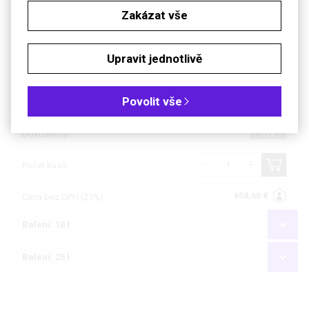
Zakázat vše
Balení: 2,5 l
Balení: 5 l
Upravit jednotlivě
Dostupnost
4 až 6 týdnů
Povolit vše
Katalogové číslo
R.23PL.5
Dokumenty
Bezp. list
Počet kusů
658,60 €
Cena bez DPH (21%)
Balení: 10 l
Balení: 25 l