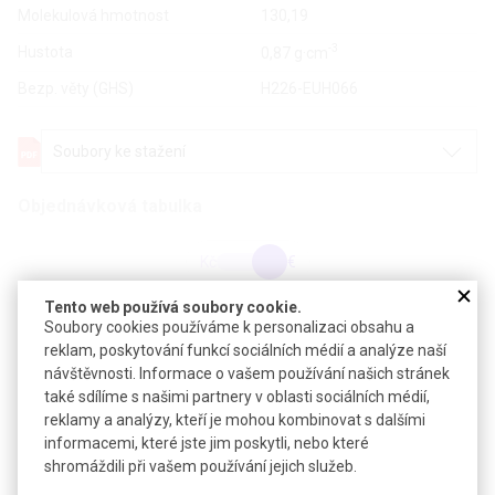
Molekulová hmotnost
130,19
-3
Hustota
0,87 g·cm
Bezp. věty (GHS)
H226-EUH066
Soubory ke stažení
Objednávková tabulka
Kč
€
Tento web používá soubory cookie.
Čistota: min 99 %, pro syntézu
Soubory cookies používáme k personalizaci obsahu a
reklam, poskytování funkcí sociálních médií a analýze naší
návštěvnosti. Informace o vašem používání našich stránek
Balení: 100 ml
také sdílíme s našimi partnery v oblasti sociálních médií,
reklamy a analýzy, kteří je mohou kombinovat s dalšími
Balení: 500 ml
informacemi, které jste jim poskytli, nebo které
shromáždili při vašem používání jejich služeb.
Balení: 1 l