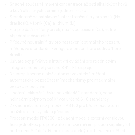
Snadné současné měření koncentrace až pěti alkalických kovů
a kovů alkalických zemin v jednom kroku
Standardně nainstalované interefrenční filtry pro sodík (Na),
draslík (K), vápník (Ca) a lithium (Li)
Filtr pro další měřený prvek, například cesium (Cs), nutno
objednat individuálně
Přídavné neutrální filtry pro nastavení optimálního rozsahu
měření, ve standardní konfiguraci přidán 1 pro sodík a 1 pro
draslík
Uživatelsky přívětivé a intuitivní ovládání prostřednictvím
integrovaného dotykového 8,4″ TFT displeje
Nekomplikované a plně automatizovatelné měření,
automatické bezpečnostní mechanismy pro maximálně
bezpečné používání
Lineární kalibrační křivka na základě 2 standardů, nebo
nelineární polynomická křivka určená 6 - 8 standardy
Základní ekonomický model FP8400 pro běžné laboratorní
použití s velmi vysokou přesností
Procesní model FP8500 - základní model s externí ventilovou
řídicí jednotkou pro plně automatické měření proudu kapaliny 24
hodin denně, 7 dní v týdnu s nastavitelným intervalem měření