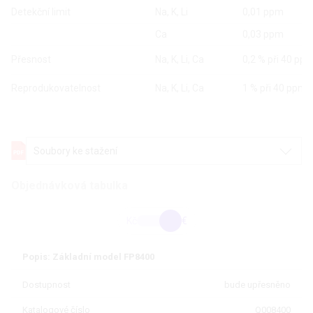
Detekční limit
Na, K, Li
0,01 ppm
Ca
0,03 ppm
Přesnost
Na, K, Li, Ca
0,2 % při 40 pp
Reprodukovatelnost
Na, K, Li, Ca
1 % při 40 ppm
Soubory ke stažení
Objednávková tabulka
Kč
€
Popis: Základní model FP8400
Dostupnost
bude upřesněno
Katalogové číslo
Q008400