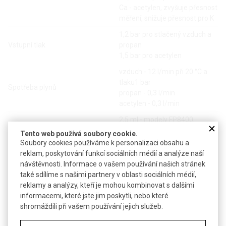
Ca - acetylen, zvyšuje přesnost
měření, snižuje přesnost pro K
1,2 bar pro stlačený vzduch a
Vstupní tlak
propan
1,5 bar pro acetylen
vzduch - 12 l/min při 20 °C a
tlaku1 bar
Spotřeba plynů
propan - 0,3 l/min
acetylen - 0,3 l/min
2,5 ml - modely FP8400,
FP8500 a FP8600
Tento web používá soubory cookie.
Objem vzorku
mikrolitrový rozsah (v
Soubory cookies používáme k personalizaci obsahu a
závislosti na původní
reklam, poskytování funkcí sociálních médií a analýze naší
koncentraci) - model FP8700
návštěvnosti. Informace o vašem používání našich stránek
také sdílíme s našimi partnery v oblasti sociálních médií,
589±2 nm pro Na, 767±2 nm
reklamy a analýzy, kteří je mohou kombinovat s dalšími
Interferenční fíltry
pro K, 671±2 nm, pro Li, 622±2
informacemi, které jste jim poskytli, nebo které
nm pro Ca
shromáždili při vašem používání jejich služeb.
Počet přídavných neutrálních
max 3
filtrů