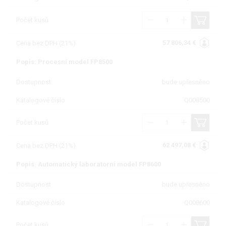
Počet kusů
57 806,34 €
Cena bez DPH (21%)
Popis: Procesní model FP8500
Dostupnost
bude upřesněno
Katalogové číslo
Q008500
Počet kusů
62 497,08 €
Cena bez DPH (21%)
Popis: Automatický laboratorní model FP8600
Dostupnost
bude upřesněno
Katalogové číslo
Q008600
Počet kusů