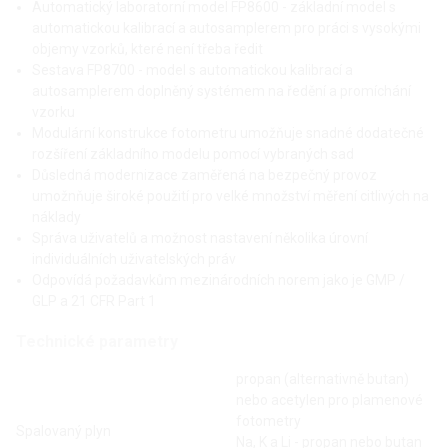
Automatický laboratorní model FP8600 - základní model s
automatickou kalibrací a autosamplerem pro práci s vysokými
objemy vzorků, které není třeba ředit
Sestava FP8700 - model s automatickou kalibrací a
autosamplerem doplněný systémem na ředění a promíchání
vzorku
Modulární konstrukce fotometru umožňuje snadné dodatečné
rozšíření základního modelu pomocí vybraných sad
Důsledná modernizace zaměřená na bezpečný provoz
umožnňuje široké použití pro velké množství měření citlivých na
náklady
Správa uživatelů a možnost nastavení několika úrovní
individuálních uživatelských práv
Odpovídá požadavkům mezinárodních norem jako je GMP /
GLP a 21 CFR Part 1
Technické parametry
propan (alternativně butan)
nebo acetylen pro plamenové
fotometry
Spalovaný plyn
Na, K a Li - propan nebo butan