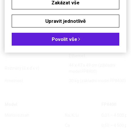
Zakázat vše
Drift
1% za 60 min
Kapacita autosampleru
72 vzorků
Upravit jednotlivě
99 metod včetně parametrů,
Kapacita vnitřní paměti
999 sad datových výsledků
Povolit vše
2 x USB, 2 x RS 232 (tiskárna,
Výstup
připojení autosampleru),
Ethernet
44 x 47 x 49 cm (základní
Rozměry (š x d x v)
model FP8400)
Hmotnost
30 kg (základní model FP8400)
Model
FP8400
Měřící rozsah
Na, K, Li
0,01 – 4 500 p
Ca
0,50 – 4 500 p