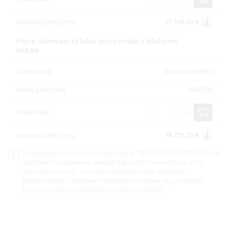
71 516,69 €
Cena bez DPH (21%)
Popis: Automatický laboratorní model s dilutorem
FP8700
Dostupnost
bude upřesněno
Katalogové číslo
Q008700
Počet kusů
74 779,22 €
Cena bez DPH (21%)
Při objednání fotometru je třeba vyplnit "REQUIREMENT PROFILE", se
specifikací požadované analýzy (typ vzorků, koncentrace, míra
automatizace atd.). Závazná nabídka přístroje optimálně
přizpůsobeného výrobcem může být provedena až po obdržení
tohoto kompletně vyplněného profilu požadavků.