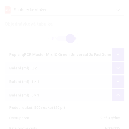
Soubory ke stažení
Objednávková tabulka
Kč
€
Popis: qPCR Master Mix IC Green Universal 2x FastGene
Balení (ml): 0,2
Balení (ml): 1 × 1
Balení (ml): 5 × 1
Počet reakcí: 500 reakcí (20 µl)
Dostupnost
2 až 3 týdny
Katalogové číslo
N004005