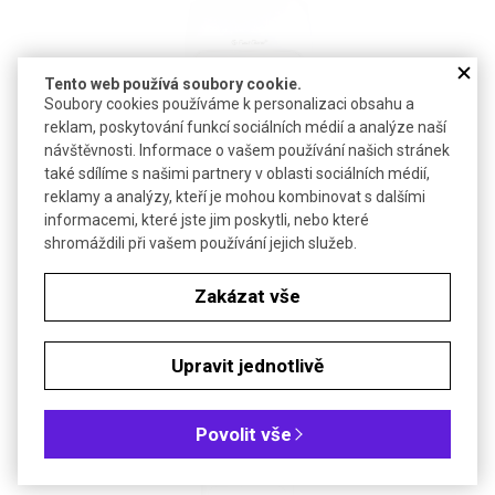
Tento web používá soubory cookie.
Soubory cookies používáme k personalizaci obsahu a
reklam, poskytování funkcí sociálních médií a analýze naší
návštěvnosti. Informace o vašem používání našich stránek
qFYR Real-Time PCR Cycler FastGene | NIPPON Genetics
také sdílíme s našimi partnery v oblasti sociálních médií,
reklamy a analýzy, kteří je mohou kombinovat s dalšími
Fluorescenční qPCR systém s 4+1 kanály a kapacitou 96 jamek
informacemi, které jste jim poskytli, nebo které
(qFYR) či 384 jamek (qFYR 384) pro standardní multiplexní qPCR
shromáždili při vašem používání jejich služeb.
Zakázat vše
#Nucleic Acid Workflow
DETAIL
Upravit jednotlivě
NOVINKA
BONUS NA SPOTŘEBNÍ MATERIÁL
Povolit vše