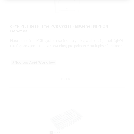
qFYR Plus Real-Time PCR Cycler FastGene | NIPPON
Genetics
Fluorescenční qPCR systém se 6 kanály a kapacitou 96 jamek (qFYR
Plus) či 384 jamek (qFYR 384 Plus) pro pokročilé multiplexní aplikace.
#Nucleic Acid Workflow
DETAIL