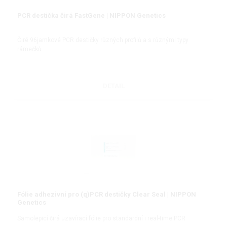
PCR destička čirá FastGene | NIPPON Genetics
Čiré 96jamkové PCR destičky různých profilů a s různými typy
rámečků
DETAIL
Fólie adhezivní pro (q)PCR destičky Clear Seal | NIPPON
Genetics
Samolepicí čirá uzavírací fólie pro standardní i real-time PCR