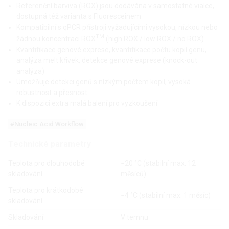
Referenční barviva (ROX) jsou dodávána v samostatné vialce,
dostupná též varianta s Fluoresceinem
Kompatibilní s qPCR přístroji vyžadujícími vysokou, nízkou nebo
TM
žádnou koncentraci ROX
(high ROX / low ROX / no ROX)
Kvantifikace genové exprese, kvantifikace počtu kopií genu,
analýza melt křivek, detekce genové exprese (knock-out
analýza)
Umožňuje detekci genů s nízkým počtem kopií, vysoká
robustnost a přesnost
K dispozici extra malá balení pro vyzkoušení
#Nucleic Acid Workflow
Technické parametry
Teplota pro dlouhodobé
−20 °C (stabilní max. 12
skladování
měsíců)
Teplota pro krátkodobé
−4 °C (stabilní max. 1 měsíc)
skladování
Skladování
V temnu