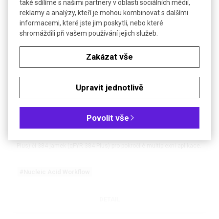
také sdílíme s našimi partnery v oblasti sociálních médií,
DETAIL
reklamy a analýzy, kteří je mohou kombinovat s dalšími
informacemi, které jste jim poskytli, nebo které
shromáždili při vašem používání jejich služeb.
NOVINKA
BONUS NA SPOTŘEBNÍ MATERIÁL
Zakázat vše
Upravit jednotlivě
qFYR Plus Real-Time PCR Cycler FastGene | NIPPON
Povolit vše
Genetics
Fluorescenční qPCR systém se 6 kanály a kapacitou 96 jamek (qFYR
Plus) či 384 jamek (qFYR 384 Plus) pro pokročilé multiplexní aplikace.
#Nucleic Acid Workflow
DETAIL