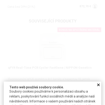
872,70 €
Cena bez DPH (21%)
SOUVISEJÍCÍ PRODUKTY
BONUS NA SPOTŘEBNÍ MATERIÁL
qFYR Real-Time PCR Cycler FastGene | NIPPON Genetics
Fluorescenční qPCR systém s 4+1 kanály a kapacitou 96 jamek
(qFYR) či 384 jamek (qFYR 384) pro standardní multiplexní qPCR
Tento web používá soubory cookie.
Soubory cookies používáme k personalizaci obsahu a
#Nucleic Acid Workflow
reklam, poskytování funkcí sociálních médií a analýze naší
návštěvnosti. Informace o vašem používání našich stránek