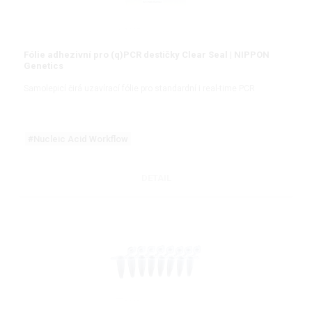
Fólie adhezivní pro (q)PCR destičky Clear Seal | NIPPON
Genetics
Samolepicí čirá uzavírací fólie pro standardní i real-time PCR
#Nucleic Acid Workflow
DETAIL