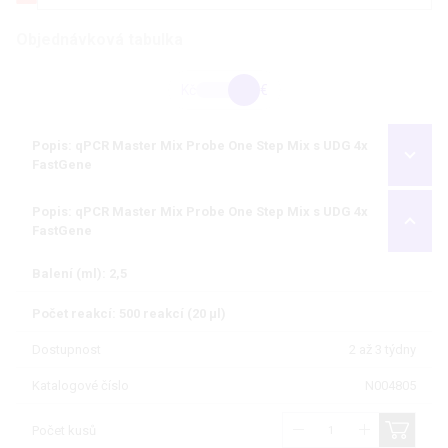
Objednávková tabulka
Kč
€
Popis: qPCR Master Mix Probe One Step Mix s UDG 4x
FastGene
Popis: qPCR Master Mix Probe One Step Mix s UDG 4x
FastGene
Balení (ml): 2,5
Počet reakcí: 500 reakcí (20 µl)
Dostupnost
2 až 3 týdny
Katalogové číslo
N004805
Počet kusů