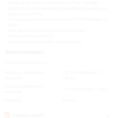
Obsahuje chemicky modifikovanou Hot Start Taq DNA
polymerázu a termolabilní UDG (uracil DNA glykosylázu) pro
zvýšenou specificitu
Umožňuje provádět reverzní transkripci + PCR amplifikaci v 1
kroku
Nižší riziko kontaminace, konzistentní výsledky
Vhodné pro multiplexní PCR
K dispozici extra malá balení pro vyzkoušení
#Nucleic Acid Workflow
Technické parametry
Teplota pro dlouhodobé
−20 °C (stabilní max. 12
skladování
měsíců)
Teplota pro krátkodobé
−4 °C (stabilní max. 1 měsíc)
skladování
Skladování
V temnu
Soubory ke stažení