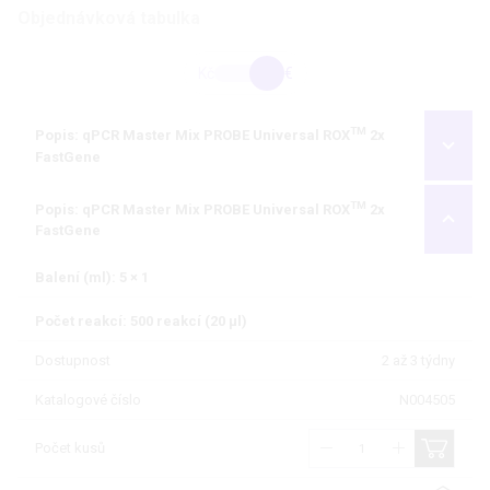
Objednávková tabulka
Kč
€
TM
Popis: qPCR Master Mix PROBE Universal ROX
2x
FastGene
TM
Popis: qPCR Master Mix PROBE Universal ROX
2x
FastGene
Balení (ml): 5 × 1
Počet reakcí: 500 reakcí (20 µl)
Dostupnost
2 až 3 týdny
Katalogové číslo
N004505
Počet kusů