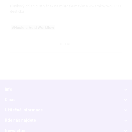
Hliníkový chladicí stojánek na mikrozkumavky a 96-jamkovovou PCR
destičku
#Nucleic Acid Workflow
DETAIL
Info
O nás
Užitečné informace
Kde nás najdete
Newsletter