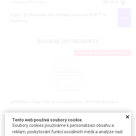
261,69 €
Cena bez DPH (21%)
TM
Popis: qPCR Master Mix PROBE Universal ROX
2x
FastGene
SOUVISEJÍCÍ PRODUKTY
BONUS NA SPOTŘEBNÍ MATERIÁL
qFYR Real-Time PCR Cycler FastGene | NIPPON Genetics
Fluorescenční qPCR systém s 4+1 kanály a kapacitou 96 jamek
Tento web používá soubory cookie.
(qFYR) či 384 jamek (qFYR 384) pro standardní multiplexní qPCR
Soubory cookies používáme k personalizaci obsahu a
reklam, poskytování funkcí sociálních médií a analýze naší