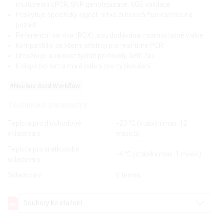
multiplexní qPCR, SNP genotypizace, NGS validace
Poskytuje specifický signál, nízká či nulová fluoresence na
pozadí
Referenční barviva (ROX) jsou dodávána v samostatné vialce
Kompatibilní se všemi přístroji pro real-time PCR
Umožňuje aplikovat rychlé protokoly, šetří čas
K dispozici extra malá balení pro vyzkoušení
#Nucleic Acid Workflow
Technické parametry
Teplota pro dlouhodobé
−20 °C (stabilní max. 12
skladování
měsíců)
Teplota pro krátkodobé
−4 °C (stabilní max. 1 měsíc)
skladování
Skladování
V temnu
Soubory ke stažení