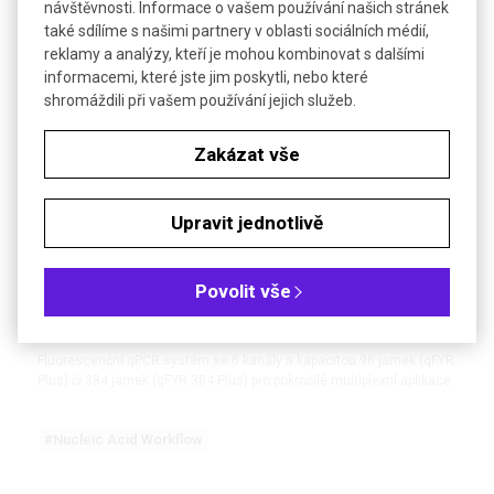
návštěvnosti. Informace o vašem používání našich stránek
#Nucleic Acid Workflow
také sdílíme s našimi partnery v oblasti sociálních médií,
reklamy a analýzy, kteří je mohou kombinovat s dalšími
DETAIL
informacemi, které jste jim poskytli, nebo které
shromáždili při vašem používání jejich služeb.
NOVINKA
BONUS NA SPOTŘEBNÍ MATERIÁL
Zakázat vše
Upravit jednotlivě
Povolit vše
qFYR Plus Real-Time PCR Cycler FastGene | NIPPON
Genetics
Fluorescenční qPCR systém se 6 kanály a kapacitou 96 jamek (qFYR
Plus) či 384 jamek (qFYR 384 Plus) pro pokročilé multiplexní aplikace.
#Nucleic Acid Workflow