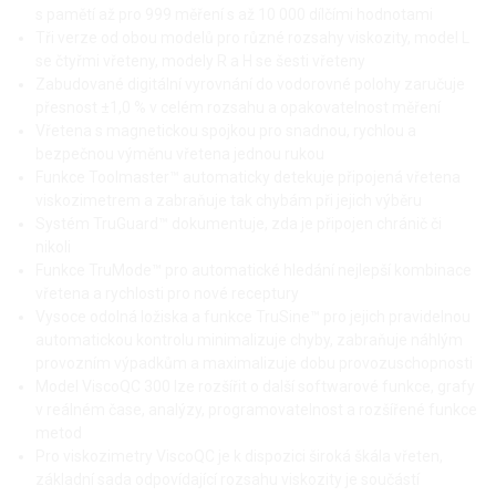
s pamětí až pro 999 měření s až 10 000 dílčími hodnotami
Tři verze od obou modelů pro různé rozsahy viskozity, model L
se čtyřmi vřeteny, modely R a H se šesti vřeteny
Zabudované digitální vyrovnání do vodorovné polohy zaručuje
přesnost ±1,0 % v celém rozsahu a opakovatelnost měření
Vřetena s magnetickou spojkou pro snadnou, rychlou a
bezpečnou výměnu vřetena jednou rukou
Funkce Toolmaster™ automaticky detekuje připojená vřetena
viskozimetrem a zabraňuje tak chybám při jejich výběru
Systém TruGuard™ dokumentuje, zda je připojen chránič či
nikoli
Funkce TruMode™ pro automatické hledání nejlepší kombinace
vřetena a rychlosti pro nové receptury
Vysoce odolná ložiska a funkce TruSine™ pro jejich pravidelnou
automatickou kontrolu minimalizuje chyby, zabraňuje náhlým
provozním výpadkům a maximalizuje dobu provozuschopnosti
Model ViscoQC 300 lze rozšířit o další softwarové funkce, grafy
v reálném čase, analýzy, programovatelnost a rozšířené funkce
metod
Pro viskozimetry ViscoQC je k dispozici široká škála vřeten,
základní sada odpovídající rozsahu viskozity je součástí