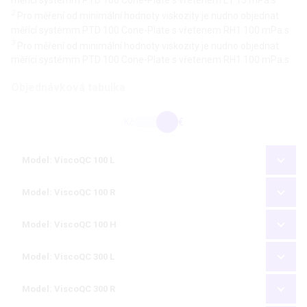
2
Pro měření od minimální hodnoty viskozity je nudno objednat
měřící systémm PTD 100 Cone-Plate s vřetenem RH1 100 mPa.s
3
Pro měření od minimální hodnoty viskozity je nudno objednat
měřící systémm PTD 100 Cone-Plate s vřetenem RH1 100 mPa.s
Objednávková tabulka
Kč
€
Model: ViscoQC 100 L
Model: ViscoQC 100 R
Model: ViscoQC 100 H
Model: ViscoQC 300 L
Model: ViscoQC 300 R