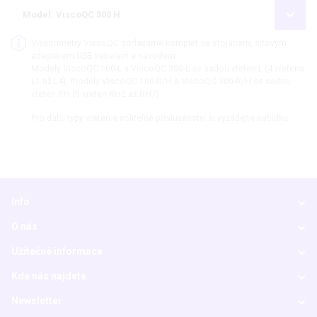
Model: ViscoQC 300 H
Viskorimetry ViscoQC dodáváme komplet se stojanem, síťovým
adaptérem USB kabelem a návodem.
Modely ViscoQC 100-L a ViscoQC 300-L se sadou vřeten L (4 vřetena
L1 až L4), modely ViscoQC 100-R/H a ViscoQC 300-R/H se sadou
vřeten RH (6 vřeten RH2 až RH7).
Pro další typy vřeten a volitelné příslušenství si vyžádejte nabídku.
Info
O nás
Užitečné informace
Kde nás najdete
Newsletter