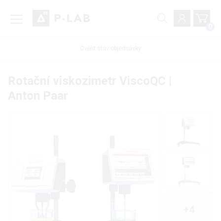
0
Ověřit stav objednávky
Rotační viskozimetr ViscoQC |
Anton Paar
+4