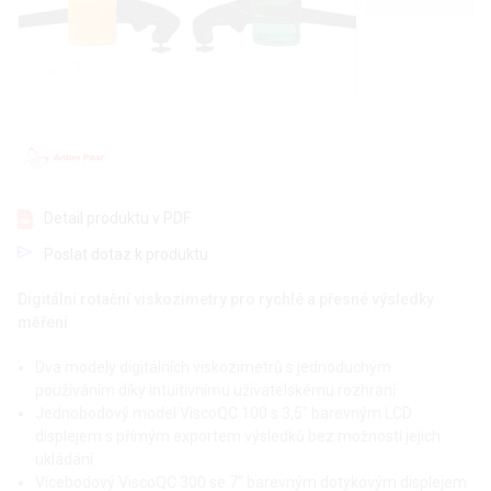
Detail produktu v PDF
Poslat dotaz k produktu
Digitální rotační viskozimetry pro rychlé a přesné výsledky
měření
Dva modely digitálních viskozimetrů s jednoduchým
používáním díky intuitivnímu uživatelskému rozhraní
Jednobodový model ViscoQC 100 s 3,5" barevným LCD
displejem s přímým exportem výsledků bez možností jejich
ukládání
Vícebodový ViscoQC 300 se 7" barevným dotykovým displejem