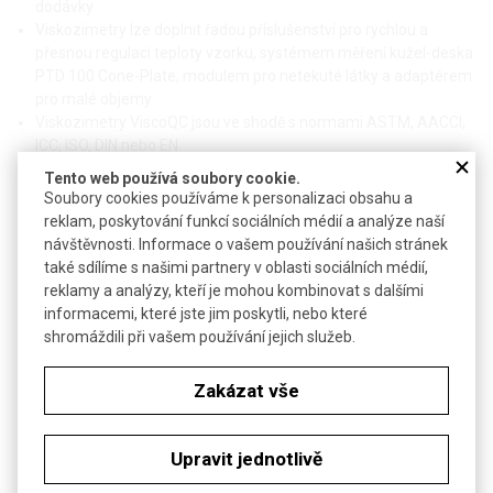
dodávky
Viskozimetry lze doplnit řadou příslušenství pro rychlou a
přesnou regulaci teploty vzorku, systémem měření kužel-deska
PTD 100 Cone-Plate, modulem pro netekuté látky a adaptérem
pro malé objemy
Viskozimetry ViscoQC jsou ve shodě s normami ASTM, AACCI,
ICC, ISO, DIN nebo EN
Tento web používá soubory cookie.
Soubory cookies používáme k personalizaci obsahu a
reklam, poskytování funkcí sociálních médií a analýze naší
návštěvnosti. Informace o vašem používání našich stránek
také sdílíme s našimi partnery v oblasti sociálních médií,
Technické parametry
reklamy a analýzy, kteří je mohou kombinovat s dalšími
Příkon
max 70 W
informacemi, které jste jim poskytli, nebo které
shromáždili při vašem používání jejich služeb.
síťový adaptér 90 až 264 VAC,
Napájení
47 až 63 Hz, výstup 24 V, 3 A
Zakázat vše
Pracovní teplota
0 až 40 °C
Rozměry (š x h x v)
361 x 281 x 444 mm
Upravit jednotlivě
Hmotnost
6,2 kg