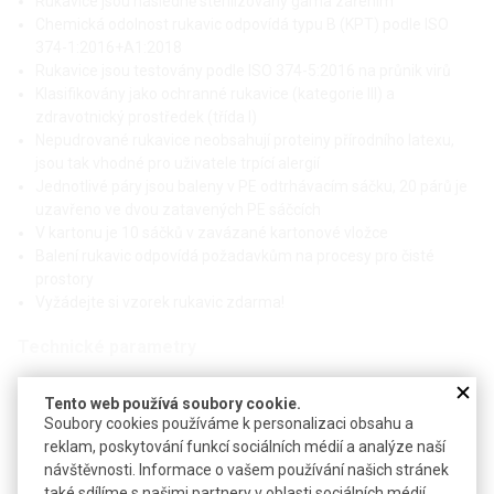
Rukavice jsou následně sterilizovány gama zářením
Chemická odolnost rukavic odpovídá typu B (KPT) podle ISO
374-1:2016+A1:2018
Rukavice jsou testovány podle ISO 374-5:2016 na průnik virů
Klasifikovány jako ochranné rukavice (kategorie III) a
zdravotnický prostředek (třída I)
Nepudrované rukavice neobsahují proteiny přírodního latexu,
jsou tak vhodné pro uživatele trpící alergií
Jednotlivé páry jsou baleny v PE odtrhávacím sáčku, 20 párů je
uzavřeno ve dvou zatavených PE sáčcích
V kartonu je 10 sáčků v zavázané kartonové vložce
Balení rukavic odpovídá požadavkům na procesy pro čisté
prostory
Vyžádejte si vzorek rukavic zdarma!
Technické parametry
Materiál
nitrilový kaučuk (NBR)
Tento web používá soubory cookie.
Délka
330 mm
Soubory cookies používáme k personalizaci obsahu a
reklam, poskytování funkcí sociálních médií a analýze naší
Pevnost dle EN 455-2
≥ 6 N
návštěvnosti. Informace o vašem používání našich stránek
také sdílíme s našimi partnery v oblasti sociálních médií,