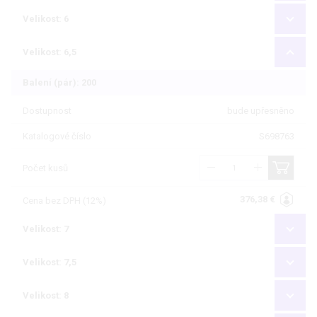
Velikost: 6
Velikost: 6,5
Balení (pár): 200
Dostupnost
bude upřesněno
Katalogové číslo
S698763
Počet kusů
376,38 €
Cena bez DPH (12%)
Velikost: 7
Velikost: 7,5
Velikost: 8