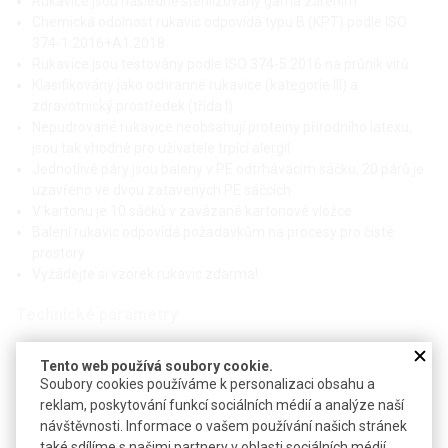
Rukavice jsou následně sterilizovány gama zářením
Chemická odolnost rukavic odpovídá typu B (KPT) podle ISO
374-1:2016+A1:2018
Rukavice jsou testovány podle ISO 374-5:2016 na průnik virů
Klasifikovány jako ochranné rukavice (kategorie III) a
zdravotnický prostředek (třída I)
Nepudrované rukavice neobsahují proteiny přírodního latexu,
jsou tak vhodné pro uživatele trpící alergií
Jednotlivé páry jsou baleny v PE odtrhávacím sáčku, 20 párů je
uzavřeno ve dvou zatavených PE sáčcích
V kartonu je 10 sáčků v zavázané kartonové vložce
Balení rukavic odpovídá požadavkům na procesy pro čisté
prostory
Vyžádejte si vzorek rukavic zdarma!
Technické parametry
Materiál
nitrilový kaučuk (NBR)
Tento web používá soubory cookie.
Délka
330 mm
Soubory cookies používáme k personalizaci obsahu a
reklam, poskytování funkcí sociálních médií a analýze naší
Pevnost dle EN 455-2
≥ 6 N
návštěvnosti. Informace o vašem používání našich stránek
také sdílíme s našimi partnery v oblasti sociálních médií,