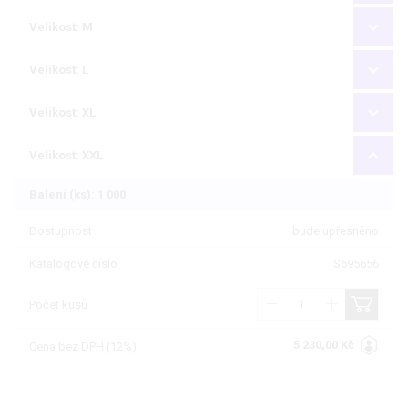
Velikost: M
Velikost: L
Velikost: XL
Velikost: XXL
Balení (ks): 1 000
Dostupnost
bude upřesněno
Katalogové číslo
S695656
Počet kusů
5 230,00 Kč
Cena bez DPH (12%)