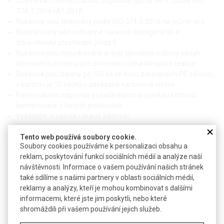
Chemická odolnost rukavic odpovídá typu B (KPT) podle ISO
374-1:2016+A1:2018
Rukavice jsou testovány podle ISO 374-5:2016 na průnik virů
Klasifikovány jako ochranné rukavice (kategorie III) a
zdravotnický prostředek (třída I)
Rukavice jsou nepudrované a mají speciálně snížený obsah
latexového proteinu pro zmenšení rizika alergické reakce
Rukavice jsou baleny po 100 ks ve dvou zatavených PE sáčcích,
v kartonu je 10 sáčků v zavázané kartonové vložce
Balení rukavic odpovídá požadavkům na vysokou kontrolu
kontaminace v čistých prostorách
Vyžádejte si vzorek rukavic zdarma!
Technické parametry
Tento web používá soubory cookie.
Soubory cookies používáme k personalizaci obsahu a
Materiál
přírodní latex
reklam, poskytování funkcí sociálních médií a analýze naší
návštěvnosti. Informace o vašem používání našich stránek
Délka
300 mm
také sdílíme s našimi partnery v oblasti sociálních médií,
Pevnost dle EN 455-2
≥ 6 N
reklamy a analýzy, kteří je mohou kombinovat s dalšími
informacemi, které jste jim poskytli, nebo které
Nominální tloušťka dlaň / prst
0,18 / 0,20 mm
shromáždili při vašem používání jejich služeb.
Nepropustnost podle EN 374-2
AQL 1,5