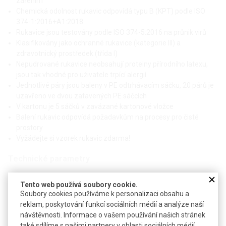
zářením
Chemická odolnost rukavic odpovídá typu B (KPT) podle ISO
374-1:2016+A1:2018
Rukavice jsou testovány podle ISO 374-5:2016 na průnik virů
Klasifikovány jako ochranné rukavice (kategorie III) a
zdravotnický prostředek (třída I)
Nepudrované rukavice neobsahují proteiny přírodního latexu,
jsou tak vhodné pro uživatele trpící alergií
Jednotlivé páry jsou baleny v PE odtrhávacím sáčku, 20 párů je
uzavřeno ve dvou zatavených PE sáčcích
V kartonu je 5 sáčků v zavázané kartonové vložce
Balení rukavic odpovídá požadavkům na procesy pro čisté
prostory
Vyžádejte si vzorek rukavic zdarma!
Technické parametry
Materiál
nitrilový kaučuk (NBR)
Tento web používá soubory cookie.
Délka
600 mm
Soubory cookies používáme k personalizaci obsahu a
reklam, poskytování funkcí sociálních médií a analýze naší
Nominální tloušťka dlaň / prst
0,17 / 0,20 mm
návštěvnosti. Informace o vašem používání našich stránek
také sdílíme s našimi partnery v oblasti sociálních médií,