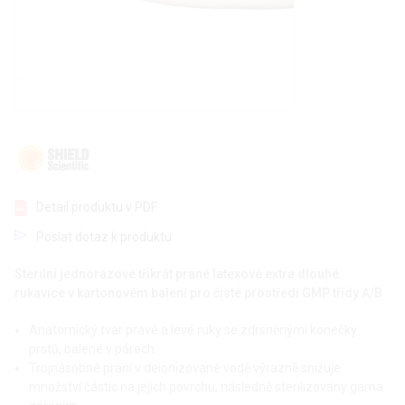
Detail produktu v PDF
Poslat dotaz k produktu
Sterilní jednorázové třikrát prané latexové extra dlouhé
rukavice v kartonovém balení pro čisté prostředí GMP třídy A/B
Anatomický tvar pravé a levé ruky se zdrsněnými konečky
prstů, balené v párech
Trojnásobné praní v deionizované vodě výrazně snižuje
množství částic na jejich povrchu, následně sterilizovány gama