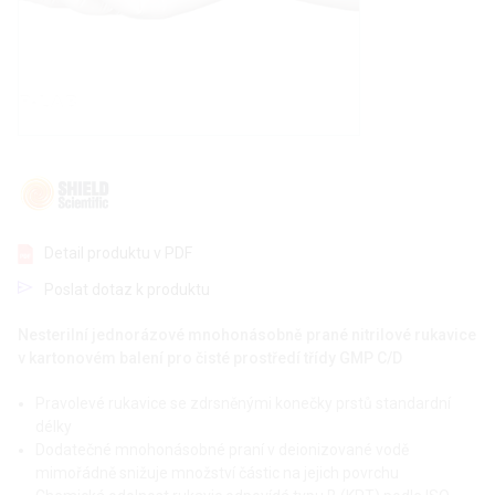
Detail produktu v PDF
Poslat dotaz k produktu
Nesterilní jednorázové mnohonásobně prané nitrilové rukavice
v kartonovém balení pro čisté prostředí třídy GMP C/D
Pravolevé rukavice se zdrsněnými konečky prstů standardní
délky
Dodatečné mnohonásobné praní v deionizované vodě
mimořádně snižuje množství částic na jejich povrchu