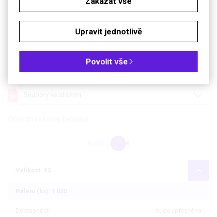
Zakázat vše
Nepropustnost podle EN 374-2
AQL 1,5
Počet částic ≥ 0,5 µm
< 850 / cm² (typicky 600 / cm²)
Upravit jednotlivě
Třída čistoty
ISO 5
Barva
bílá
Povolit vše
Kategorie zdrav. prostředku
MDR class I (EU 2017/745)
Soubory ke stažení
Objednávková tabulka
Kč
€
Velikost: XS
Balení (ks): 1 000
Dostupnost
bude upřesněno