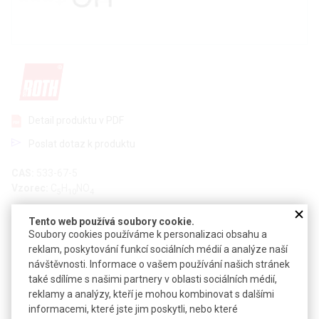
Detail produktu v PDF
Poslat dotaz k produktu
CAS:
533-67-5
Vzorec:
C
H
NO
5
10
4
Technické parametry
Tento web používá soubory cookie.
Soubory cookies používáme k personalizaci obsahu a
Molekulová hmotnost
134,1
reklam, poskytování funkcí sociálních médií a analýze naší
návštěvnosti. Informace o vašem používání našich stránek
také sdílíme s našimi partnery v oblasti sociálních médií,
Soubory ke stažení
reklamy a analýzy, kteří je mohou kombinovat s dalšími
informacemi, které jste jim poskytli, nebo které