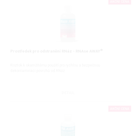
AKČNÍ CENA
®
Prostředek pro odstranění RNáz - RNAse AWAY
Roztok k okamžitému použití pro rychlou a bezpečnou
dekontaminaci povrchů od RNáz
DETAIL
AKČNÍ CENA