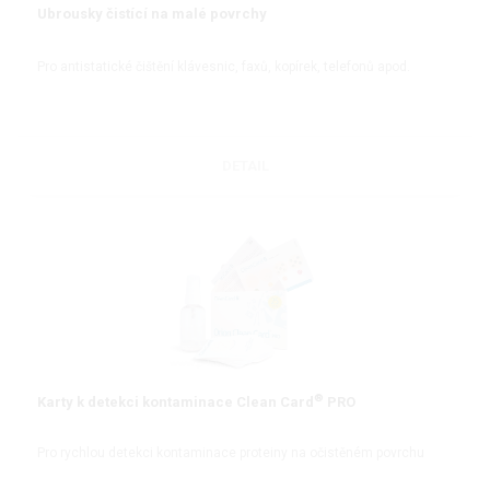
Ubrousky čistící na malé povrchy
Pro antistatické čištění klávesnic, faxů, kopírek, telefonů apod.
DETAIL
®
Karty k detekci kontaminace Clean Card
PRO
Pro rychlou detekci kontaminace proteiny na očistěném povrchu