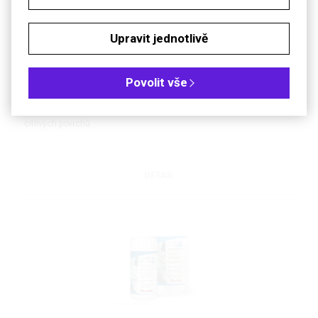
Upravit jednotlivě
®
Ubrousky bezalkoholové Meliseptol
Wipes ultra
Povolit vše
Bezalkoholové ubrousky v uzavíratelné dóze pro čištění a dezinfekci
citlivých povrchů
DETAIL