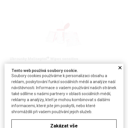
®
Ubrousky Meliseptol
Wipes sensitive
Tento web používá soubory cookie.
Propanolové dezinfekční ubrousky na citlivé povrchy
Soubory cookies používáme k personalizaci obsahu a
reklam, poskytování funkcí sociálních médií a analýze naší
návštěvnosti. Informace o vašem používání našich stránek
také sdílíme s našimi partnery v oblasti sociálních médií,
DETAIL
reklamy a analýzy, kteří je mohou kombinovat s dalšími
informacemi, které jste jim poskytli, nebo které
shromáždili při vašem používání jejich služeb.
Zakázat vše