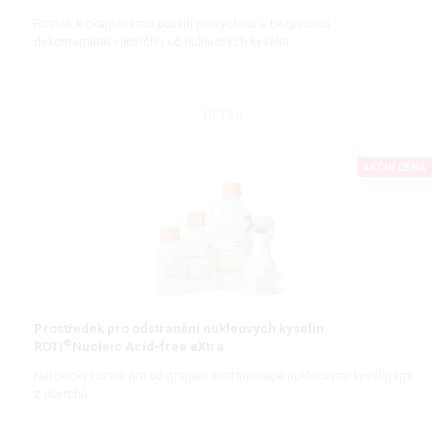
Roztok k okamžitému použití pro rychlou a bezpečnou
dekontaminaci povrchů od nukleových kyselin
DETAIL
AKČNÍ CENA
Prostředek pro odstranění nukleových kyselin
®
ROTI
Nucleic Acid-free eXtra
Netoxický roztok pro odstranění kontaminace nukleovými kyselinami
z povrchů