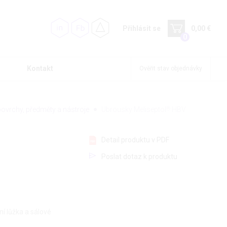
Přihlásit se
0,00 €
0
Kontakt
Ověřit stav objednávky
ovrchy, předměty a nástroje
Ubrousky Meliseptol
®
HBV
Detail produktu v PDF
Poslat dotaz k produktu
í lůžka a sálové