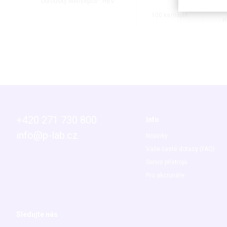
Ubrousky Meliseptol
HBV
100 ks/náplň
n
+420 271 730 800
Info
info@p-lab.cz
Novinky
Vaše časté dotazy (FAQ)
Servis přístrojů
Pro akcionáře
Sledujte nás