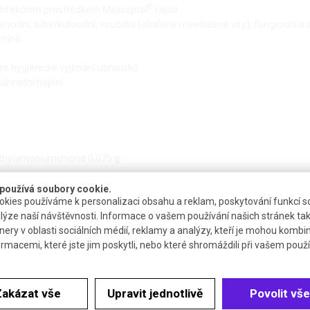
®
infekčním prostředkem Meliseptol
rapid
icidní, tuberkulocidní, virucidní (obalené i neobalené viry), fungicidní a 
aminů
ro hygienické vyjímání ubrousků
náhradní náplní
ethylamoniumchlorid 0,075 g
používá soubory cookie.
kies používáme k personalizaci obsahu a reklam, poskytování funkcí so
lýze naší návštěvnosti. Informace o vašem používání našich stránek tak
nery v oblasti sociálních médií, reklamy a analýzy, kteří je mohou kombi
ormacemi, které jste jim poskytli, nebo které shromáždili při vašem použív
Dostupnost
Katalogové číslo
Dokumenty
2 až 3 týdny
L190960
Bezp. list
Zakázat vše
Upravit jednotlivě
Povolit vše
edodáváme mimo ČR