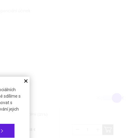
sporicidní účinek
ciálních
é sdílíme s
Kč
€
novat s
ání jejich
Cena bez DPH (21%)
14,48 €