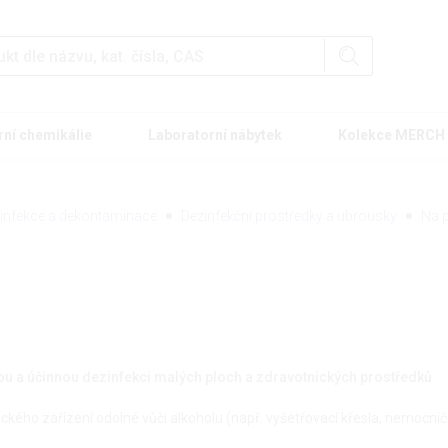
rní chemikálie
Laboratorní nábytek
Kolekce MERCH
infekce a dekontaminace
Dezinfekční prostředky a ubrousky
Na p
ou a účinnou dezinfekci malých ploch a zdravotnických prostředků
kého zařízení odolné vůči alkoholu (např. vyšetřovací křesla, nemocničn