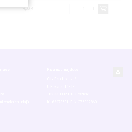
9,22 €
rmace
Kde nás najdete
City Park Hostivař
U Pekáren 1645/1
nky
102 00 Praha 10-Hostivař
ní osobních údajů
IČ: 63078601, DIČ: CZ63078601