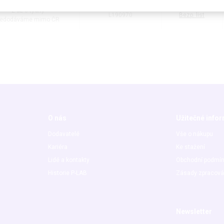
2 až 3 týdny
L190970
Bezp. list
edodáváme mimo ČR
O nás
Užitečné info
Dodavatelé
Vše o nákupu
Kariéra
Ke stažení
Lidé a kontakty
Obchodní podmí
Historie P-LAB
Zásady zpracová
Newsletter