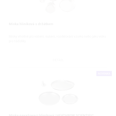
Miska hliníková s držátkem
Misky vhodné pro vážení, sušení, rozdělování vzorků nebo jako víčko
pro nádobky
DETAIL
NOVINKA
Miska navažovací hliníková | HEATHROW SCIENTIFIC