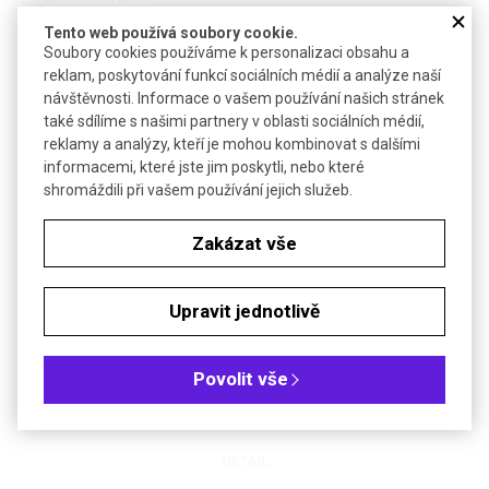
Tento web používá soubory cookie.
Soubory cookies používáme k personalizaci obsahu a
reklam, poskytování funkcí sociálních médií a analýze naší
DETAIL
návštěvnosti. Informace o vašem používání našich stránek
také sdílíme s našimi partnery v oblasti sociálních médií,
reklamy a analýzy, kteří je mohou kombinovat s dalšími
informacemi, které jste jim poskytli, nebo které
shromáždili při vašem používání jejich služeb.
Zakázat vše
Upravit jednotlivě
Miska plochá na vážení
Plochá hliníková miska pro vážení pevných i kapalných látek
Povolit vše
DETAIL