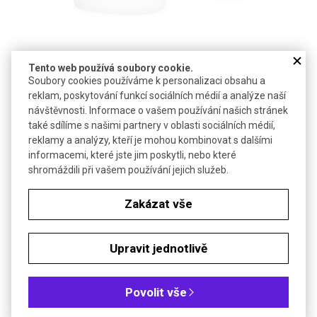
Detail produktu v PDF
Tento web používá soubory cookie.
Soubory cookies používáme k personalizaci obsahu a
Poslat dotaz k produktu
reklam, poskytování funkcí sociálních médií a analýze naší
návštěvnosti. Informace o vašem používání našich stránek
Hliníkové misky s rovným dnem bez víčka vhodné pro vážení,
také sdílíme s našimi partnery v oblasti sociálních médií,
sušení, rozdělování vzorků
reklamy a analýzy, kteří je mohou kombinovat s dalšími
informacemi, které jste jim poskytli, nebo které
Technické parametry
shromáždili při vašem používání jejich služeb.
Materiál
hliník
Zakázat vše
Objednávková tabulka
Upravit jednotlivě
Kč
€
Povolit vše
Objem (ml): 28