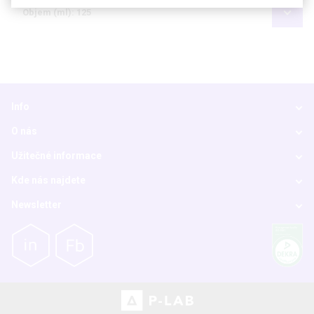
Objem (ml): 125
Info
O nás
Užitečné informace
Kde nás najdete
Newsletter