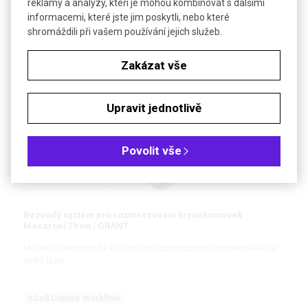
reklamy a analýzy, kteří je mohou kombinovat s dalšími
Pro rozmrazování, rychlý ohřev, rozehřívání agaru a agarózy
informacemi, které jste jim poskytli, nebo které
shromáždili při vašem používání jejich služeb.
Zakázat vše
DETAIL
NOVINKA
Upravit jednotlivě
Povolit vše
Bezvodý systém pro rozmrazování kryozkumavek
Macaroni Thaw | GRANT
Moderní alternativa ke klasickému rozmrazování kryozkumavek ve
vodní lázni
#Cell Culture Workflow