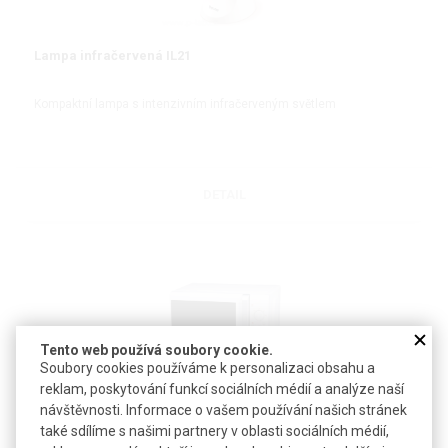
Lampa infračervená IL21
Kompaktní lampa s intenzivním infračerveným světlem
DETAIL
Tento web používá soubory cookie.
Soubory cookies používáme k personalizaci obsahu a
reklam, poskytování funkcí sociálních médií a analýze naší
Trouba mikrovlnná | ETA
návštěvnosti. Informace o vašem používání našich stránek
také sdílíme s našimi partnery v oblasti sociálních médií,