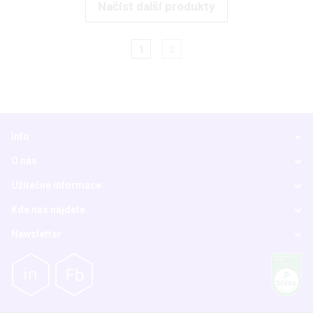
Načíst další produkty
1
2
Info
O nás
Užitečné informace
Kde nás najdete
Newsletter