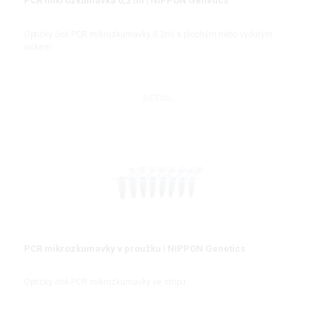
PCR mikrozkumavka 0,2 ml | NIPPON Genetics
Opticky čiré PCR mikrozkumavky 0,2ml s plochým nebo vydutým
víčkem
DETAIL
PCR mikrozkumavky v proužku | NIPPON Genetics
Opticky čiré PCR mikrozkumavky ve stripu