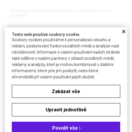
PCR mikrozkumavky tenkostěnné v proužku bez víček |
SIMPORT
Proužky samostatných mikrozkumavek a vydutých, nebo plochých
víček po 8 nebo 12
Tento web používá soubory cookie.
Soubory cookies používáme k personalizaci obsahu a
reklam, poskytování funkcí sociálních médií a analýze naší
DETAIL
návštěvnosti. Informace o vašem používání našich stránek
také sdílíme s našimi partnery v oblasti sociálních médií,
reklamy a analýzy, kteří je mohou kombinovat s dalšími
informacemi, které jste jim poskytli, nebo které
shromáždili při vašem používání jejich služeb.
Zakázat vše
Upravit jednotlivě
PCR mikrozkumavky 0,2 ml tenkostěnné v proužku s
připojeným víčkem | SIMPORT
Povolit vše
Strip standardních mikrozkumavek s plochým nebo vydutým víčkem