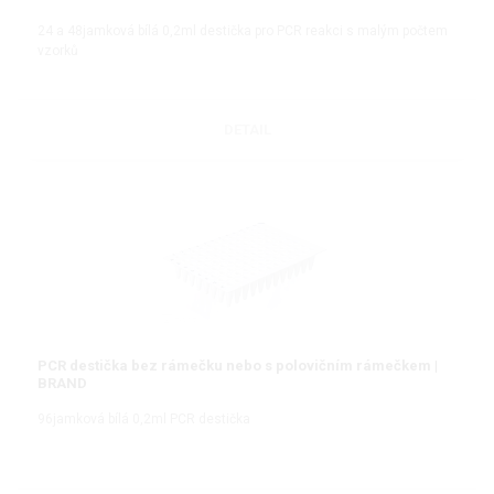
24 a 48jamková bílá 0,2ml destička pro PCR reakci s malým počtem
vzorků
DETAIL
PCR destička bez rámečku nebo s polovičním rámečkem |
BRAND
96jamková bílá 0,2ml PCR destička