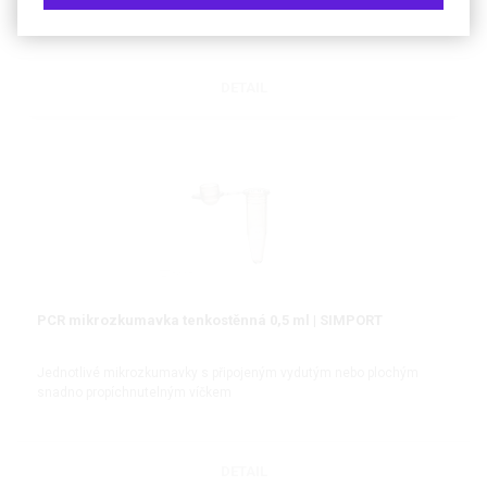
DETAIL
PCR mikrozkumavka tenkostěnná 0,5 ml | SIMPORT
Jednotlivé mikrozkumavky s připojeným vydutým nebo plochým
snadno propíchnutelným víčkem
DETAIL