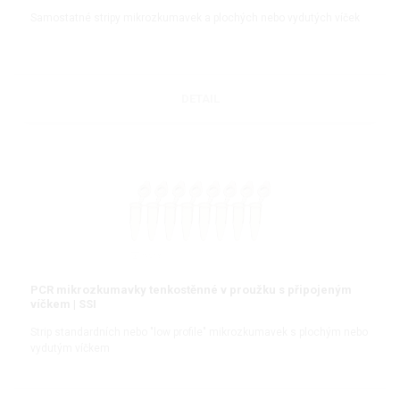
Samostatné stripy mikrozkumavek a plochých nebo vydutých víček
DETAIL
PCR mikrozkumavky tenkostěnné v proužku s připojeným
víčkem | SSI
Strip standardních nebo "low profile" mikrozkumavek s plochým nebo
vydutým víčkem