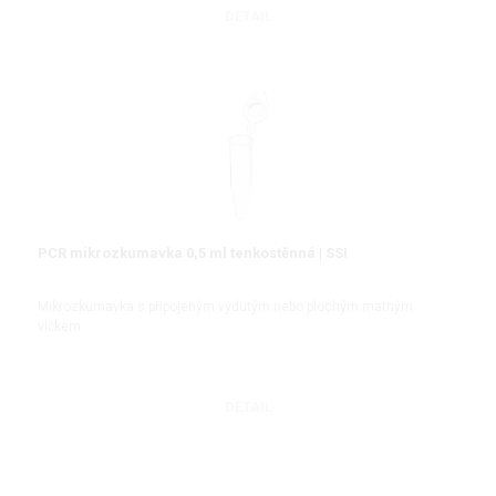
DETAIL
PCR mikrozkumavka 0,5 ml tenkostěnná | SSI
Mikrozkumavka s připojeným vydutým nebo plochým matným
víčkem
DETAIL