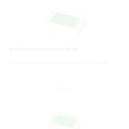
Krabička chladicí IsoFreeze PCR | SSI
Chladítko pro dlouhodobé uchovávání vzorků citlivých na teplo
DETAIL