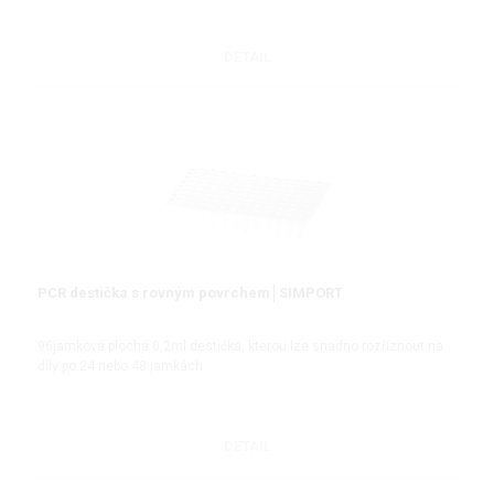
DETAIL
PCR destička s rovným povrchem│SIMPORT
96jamková plochá 0,2ml destička, kterou lze snadno rozříznout na
díly po 24 nebo 48 jamkách
DETAIL