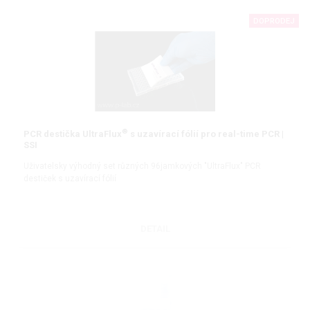
DOPRODEJ
®
PCR destička UltraFlux
s uzavírací fólií pro real-time PCR |
SSI
Uživatelsky výhodný set různých 96jamkových "UltraFlux" PCR
destiček s uzavírací fólií
DETAIL