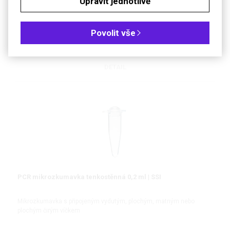
Upravit jednotlivě
Taška s tepelnou izolací pro přenášení vzorků citlivých na teplo
Povolit vše
DETAIL
PCR mikrozkumavka tenkostěnná 0,2 ml | SSI
Mikrozkumavka s připojeným vydutým, plochým, matným nebo
plochým čirým víčkem