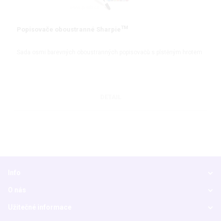
TM
Popisovače oboustranné Sharpie
Sada osmi barevných oboustranných popisovačů s plstěným hrotem
DETAIL
Info
O nás
Užitečné informace