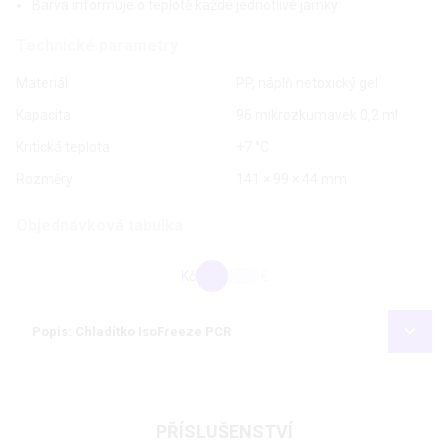
Barva informuje o teplotě každé jednotlivé jamky
Technické parametry
Materiál
PP, náplň netoxický gel
Kapacita
96 mikrozkumavek 0,2 ml
Kritická teplota
+7 °C
Rozměry
141 × 99 × 44 mm
Objednávková tabulka
Kč
€
Popis: Chladítko IsoFreeze PCR
PŘÍSLUŠENSTVÍ