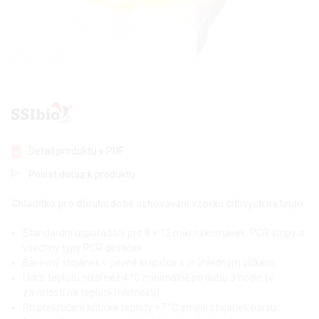
Detail produktu v PDF
Poslat dotaz k produktu
Chladítko pro dlouhodobé uchovávání vzorků citlivých na teplo
Standardní uspořádání pro 8 × 12 mikrozkumavek, PCR stripy a
všechny typy PCR destiček
Barevný stojánek v pevné krabičce s průhledným víčkem
Udrží teplotu nižší než 4 °C minimálně po dobu 3 hodin (v
závislosti na teplotě místnosti)
Při překročení kritické teploty +7 °C změní stojánek barvu