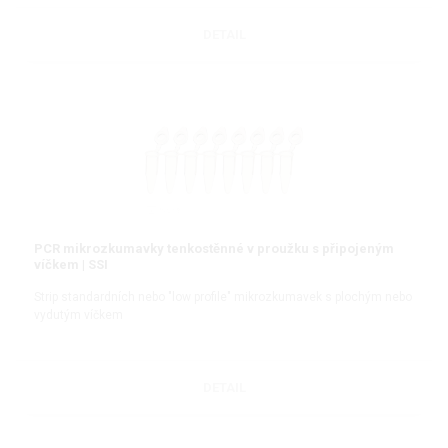
DETAIL
PCR mikrozkumavky tenkostěnné v proužku s připojeným
víčkem | SSI
Strip standardních nebo "low profile" mikrozkumavek s plochým nebo
vydutým víčkem
DETAIL