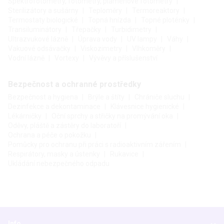
Spektrofotometry, fotometry, plamenové fotometry
Sterilizátory a sušárny
Teploměry
Termoreaktory
Termostaty biologické
Topná hnízda
Topné ploténky
Transiluminátory
Třepačky
Turbidimetry
Ultrazvukové lázně
Úprava vody
UV lampy
Váhy
Vakuové odsávačky
Viskozimetry
Vlhkoměry
Vodní lázně
Vortexy
Vývěvy a příslušenství
Bezpečnost a ochranné prostředky
Bezpečnost a hygiena
Brýle a štíty
Chrániče sluchu
Dezinfekce a dekontaminace
Klávesnice hygienické
Lékárničky
Oční sprchy a střičky na promývání oka
Oděvy, pláště a zástěry do laboratoří
Ochrana a péče o pokožku
Pomůcky pro ochranu při práci s radioaktivním zářením
Respirátory, masky a ústenky
Rukavice
Ukládání nebezpečného odpadu
Info