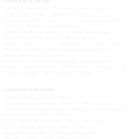
Laboratorní plastik
Láhve, lahvičky a dózy
Zkumavky a kyvety
Baňky
Boxy a tašky chladicí
Džbánky odměrné
Exsikátory a pracovní boxy
Hadice, hadičky a příslušenství
Kádinky
Kanystry a zásobní lahve
Košíky, krabice, boxy a vědra
Krabičky na zkumavky
Mikrotitrační a PCR destičky
Mikrozkumavky
Misky, podnosy, přepravky
Nádobky na vzorky
Nádoby
Nálevky a násypky
Petriho misky a očkovací kličky
Pipety, příslušenství pro pipety
Plastik pro mikroskopické preparáty
Plastik pro PCR
Plastik pro tkáňové kultury
Příslušenství pro sklo
Stojánky
Střičky
Špičky
Válce odměrné
Vývěvy
Laboratorní pomůcky
Čištění a úklid
Dewarovy nádoby
Exsikátory a pracovní boxy
Filtrace
Fólie a alobaly
Chladicí boxy a nádoby na led
Indikátory a testovací proužky
Kahany a příslušenství
Katalogy
Kity pro kvantitativní analýzu
Lepidla a pryskyřice
Lžičky, špachtle, lopatky a míchací tyčinky
Magnetická míchadla
Membrány dialyzační
Minutky a stopky
Misky a nádoby kovové