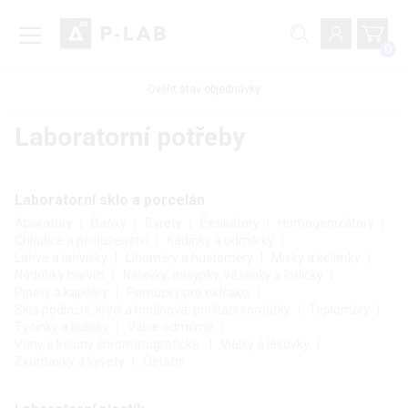
0
Ověřit stav objednávky
Laboratorní potřeby
Laboratorní sklo a porcelán
Aparatury
Baňky
Byrety
Exsikátory
Homogenizátory
Chladiče a příslušenství
Kádinky a odměrky
Láhve a lahvičky
Lihoměry a hustoměry
Misky a kelímky
Nádobky barvicí
Nálevky, násypky, váženky a lodičky
Pipety a kapiláry
Pomůcky pro extrakci
Skla podložní, krycí a hodinová, počítací komůrky
Teploměry
Tyčinky a kuličky
Válce odměrné
Vany a kolony chromatografické
Vialky a lékovky
Zkumavky a kyvety
Ostatní