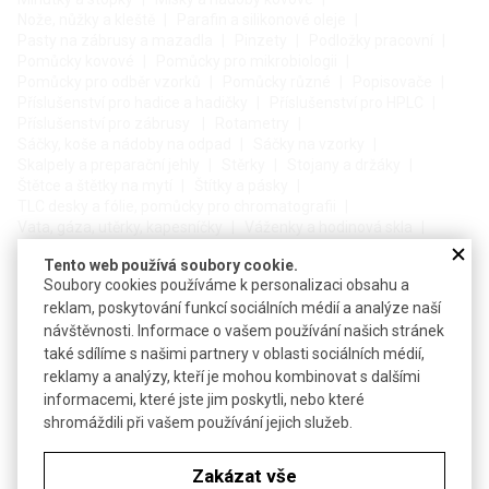
Nože, nůžky a kleště
Parafin a silikonové oleje
Pasty na zábrusy a mazadla
Pinzety
Podložky pracovní
Pomůcky kovové
Pomůcky pro mikrobiologii
Pomůcky pro odběr vzorků
Pomůcky různé
Popisovače
Příslušenství pro hadice a hadičky
Příslušenství pro HPLC
Příslušenství pro zábrusy
Rotametry
Sáčky, koše a nádoby na odpad
Sáčky na vzorky
Skalpely a preparační jehly
Stěrky
Stojany a držáky
Štětce a štětky na mytí
Štítky a pásky
TLC desky a fólie, pomůcky pro chromatografii
Vata, gáza, utěrky, kapesníčky
Váženky a hodinová skla
Zátky
Tento web používá soubory cookie.
Soubory cookies používáme k personalizaci obsahu a
Filtrace a extrakce
reklam, poskytování funkcí sociálních médií a analýze naší
návštěvnosti. Informace o vašem používání našich stránek
Extrakční přístroje a patrony
Filtrační papíry pro kvalitativní analýzu
také sdílíme s našimi partnery v oblasti sociálních médií,
Filtrační papíry pro kvantitativní analýzu
Filtry membránové
reklamy a analýzy, kteří je mohou kombinovat s dalšími
Filtry ze skelných mikrovláken
informacemi, které jste jim poskytli, nebo které
Nástavce a filtrační špičky na injekční stříkačky
shromáždili při vašem používání jejich služeb.
Filtrační systémy, zařízení a soupravy
Nálevky a nuče pro filtraci
Zakázat vše