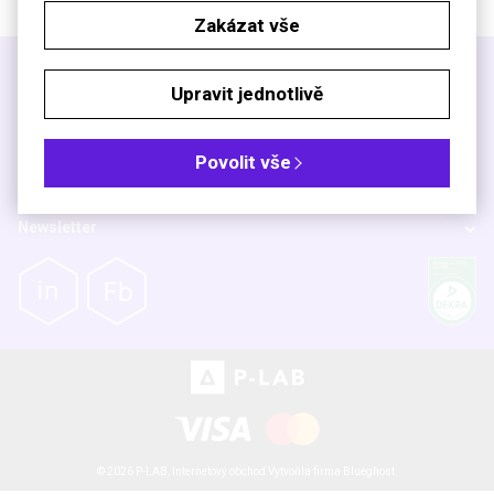
Zakázat vše
Info
Upravit jednotlivě
O nás
Užitečné informace
Povolit vše
Kde nás najdete
Newsletter
© 2026 P-LAB,
Internetový obchod
Vytvořila firma
Blueghost
.