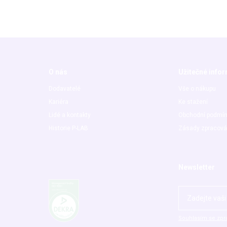
O nás
Užitečné info
Dodavatelé
Vše o nákupu
Kariéra
Ke stažení
Lidé a kontakty
Obchodní podmí
Historie P-LAB
Zásady zpracová
Newsletter
Souhlasím se zpr