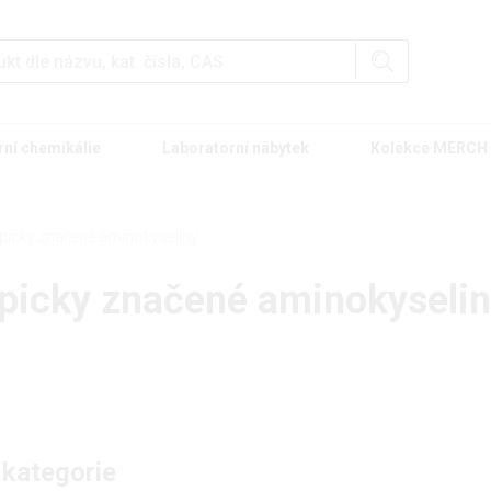
rní chemikálie
Laboratorní nábytek
Kolekce MERCH
opicky značené aminokyseliny
opicky značené aminokyseli
 kategorie