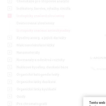
Chemikálie pro stopovou analýzu
Indikátory, barviva, výtažky, činidla
Izotopicky značené sloučeniny
Deuterované sloučeniny
Izotopicky značené aminokyseliny
Kyseliny anorg. a jejich deriváty
Makromolekulární látky
Nanomateriály
L-ARGINI
Normanaly a odměrné roztoky
Nukleové kyseliny, dusíkaté báze
13
C
značený
6
Organické halogenderiváty
Organické látky dusíkaté
Organické látky kyslíkaté
Oxidy
Tento web 
Pro chromatografii