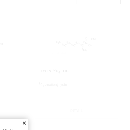
13
L-LYSIN
C
· HCl
6
13
C
značený lysin
6
DETAIL