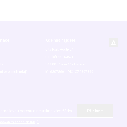
rmace
Kde nás najdete
City Park Hostivař
U Pekáren 1645/1
nky
102 00 Praha 10-Hostivař
ní osobních údajů
IČ: 63078601, DIČ: CZ63078601
acováním osobních údajů.