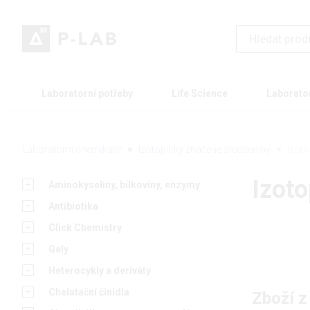
Laboratorní potřeby
Life Science
Laborato
Laboratorní chemikálie
Izotopicky značené sloučeniny
Izot
Izot
Aminokyseliny, bílkoviny, enzymy
Antibiotika
Click Chemistry
Gely
Heterocykly a deriváty
Chelatační činidla
Zboží z