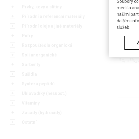
Soubory coo
Prvky, kovy a slitiny
médií a ana
našimi part
Přírodní a referenční materiály
dalšími inf
Přírodní oleje a jiné materiály
služeb.
Pufry
Rozpouštědla organická
13
L-LYSIN
Soli anorganické
13
15
C
a
N
z
6
4
Sorbenty
Sušidla
Syntéza peptidů
Uhlovodíky (nesubst.)
Vitamíny
Zásady (hydroxidy)
Ostatní