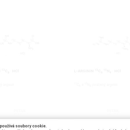
13
13
15
N
C
· HCl
L-ARGININ
C
N
· HCl
6
6
4
13
15
 arginin
C
a
N
značený arginin
6
4
DETAIL
DETAIL
používá soubory cookie.