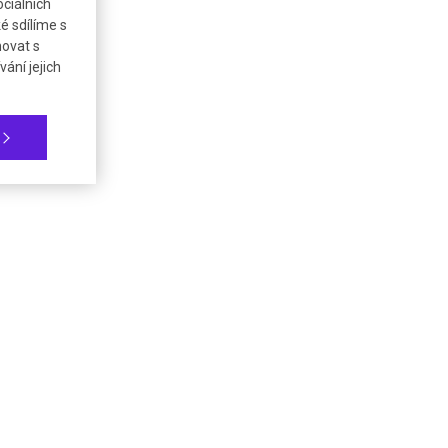
ciálních
é sdílíme s
novat s
ání jejich