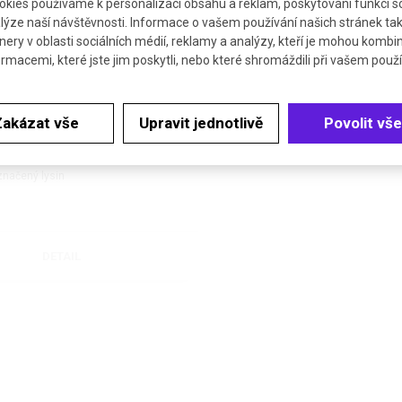
kies používáme k personalizaci obsahu a reklam, poskytování funkcí so
lýze naší návštěvnosti. Informace o vašem používání našich stránek tak
nery v oblasti sociálních médií, reklamy a analýzy, kteří je mohou kombi
ormacemi, které jste jim poskytli, nebo které shromáždili při vašem použív
Zakázat vše
Upravit jednotlivě
Povolit vše
15
C
N
· HCl
6
2
načený lysin
DETAIL