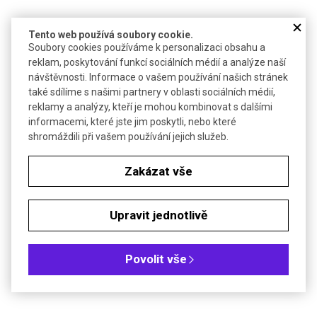
DETAIL
Tento web používá soubory cookie.
Soubory cookies používáme k personalizaci obsahu a
reklam, poskytování funkcí sociálních médií a analýze naší
návštěvnosti. Informace o vašem používání našich stránek
také sdílíme s našimi partnery v oblasti sociálních médií,
reklamy a analýzy, kteří je mohou kombinovat s dalšími
informacemi, které jste jim poskytli, nebo které
shromáždili při vašem používání jejich služeb.
Zakázat vše
Podstavec teleskopický se závitovým otvorem
Upravit jednotlivě
Podstavec pro přišroubování ohebného držáku se závitem
Povolit vše
DETAIL