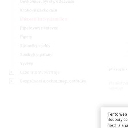
Dávkovače, byrety, odsávače
Krokové dávkovače
Mikrostříkačky Hamilton
Pipetovací nástavce
Pipety
Stříkačky a jehly
Špičky k pipetám
Vývěvy
Mikrostřík
Laboratorní přístroje
Bezpečnost a ochranné prostředky
Pro dávková
sérologii
Tento web 
Soubory coo
médií a ana