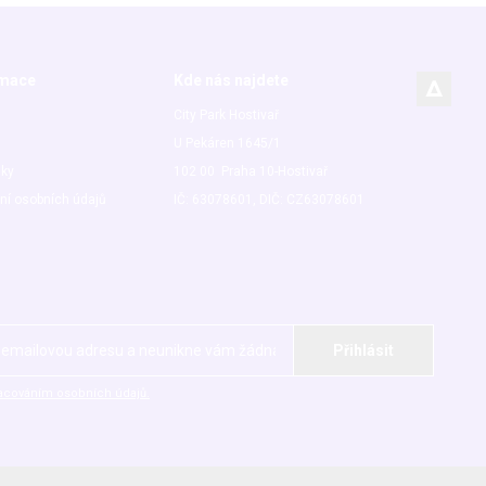
rmace
Kde nás najdete
City Park Hostivař
U Pekáren 1645/1
nky
102 00 Praha 10-Hostivař
ní osobních údajů
IČ: 63078601, DIČ: CZ63078601
acováním osobních údajů.