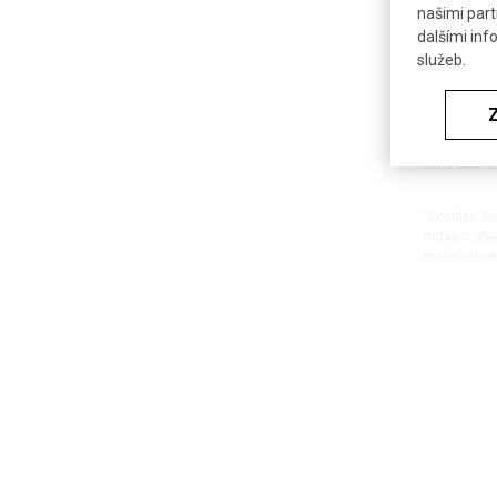
našimi part
dalšími inf
služeb.
Mikrostřík
"Positive d
mrtvým obj
menších než