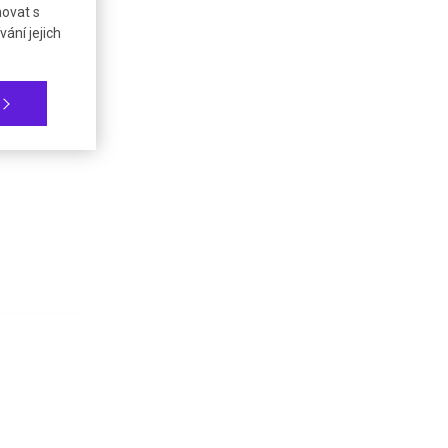
novat s
ání jejich