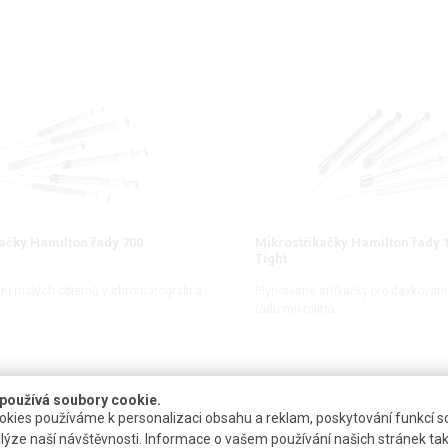
ačky Hamilton řady 700
Mikrostříkačky Hamilton řady 
Tight
ní malých objemů v chromatografii a
Plynotěsné stříkačky pro dávkován
řádu mikrolitrů
DETAIL
DETAIL
používá soubory cookie.
kies používáme k personalizaci obsahu a reklam, poskytování funkcí so
lýze naší návštěvnosti. Informace o vašem používání našich stránek tak