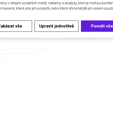
nery v oblasti sociálních médií, reklamy a analýzy, kteří je mohou kombi
ormacemi, které jste jim poskytli, nebo které shromáždili při vašem použív
Zakázat vše
Upravit jednotlivě
Povolit vše
ačka Hamilton řady 7000
Jehly pro stříkačky Hamilton
isplacement" stříkačky s nulovým
emem pro dávkování objemů
 5 µl
DETAIL
DETAIL