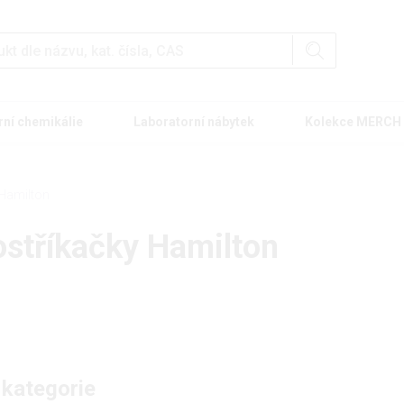
rní chemikálie
Laboratorní nábytek
Kolekce MERCH
 Hamilton
ostříkačky Hamilton
 kategorie