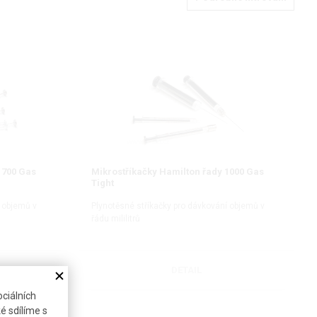
1700 Gas
Mikrostříkačky Hamilton řady 1000 Gas
Tight
í objemů v
Plynotěsné stříkačky pro dávkování objemů v
řádu mililitrů
DETAIL
ciálních
é sdílíme s