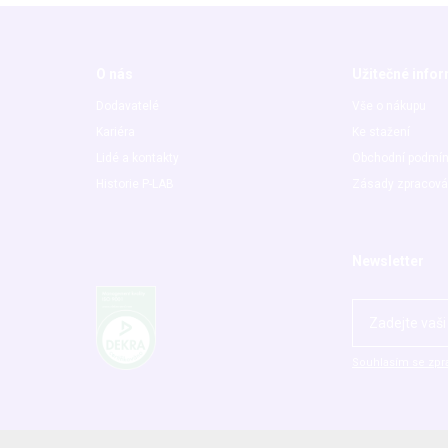
O nás
Užitečné info
Dodavatelé
Vše o nákupu
Kariéra
Ke stažení
Lidé a kontakty
Obchodní podmí
Historie P-LAB
Zásady zpracová
Newsletter
Souhlasím se zpr