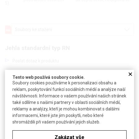
5)
Soubory ke stažení
Jehla standardní typ RN
Poslat dotaz k produktu
Výměnné jehly s plastovou ferulkou pro přišroubování na konec
Tento web používá soubory cookie.
stříkačky
Soubory cookies používáme k personalizaci obsahu a
reklam, poskytování funkcí sociálních médií a analýze naší
Technické parametry
návštěvnosti. Informace o vašem používání našich stránek
také sdílíme s našimi partnery v oblasti sociálních médií,
Délka standardní jehly
51 mm
reklamy a analýzy, kteří je mohou kombinovat s dalšími
Materiál jehly
nerez ocel 304
informacemi, které jste jim poskytli, nebo které
shromáždili při vašem používání jejich služeb.
Balení
6 ks
Zakázat vše
Objednávková tabulka