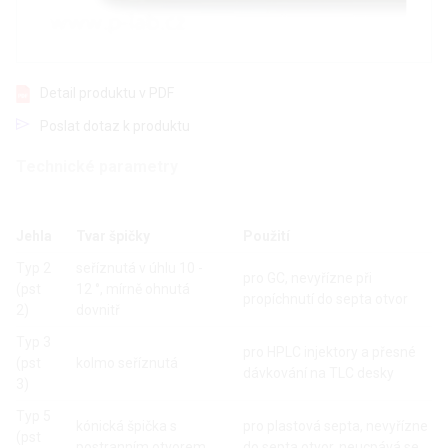
Detail produktu v PDF
Poslat dotaz k produktu
Technické parametry
Jehla
Tvar špičky
Použití
Typ 2
seříznutá v úhlu 10 -
pro GC, nevyřízne při
(pst
12 °, mírně ohnutá
propíchnutí do septa otvor
2)
dovnitř
Typ 3
pro HPLC injektory a přesné
(pst
kolmo seříznutá
dávkování na TLC desky
3)
Typ 5
kónická špička s
pro plastová septa, nevyřízne
(pst
postranním otvorem
do septa otvor, neucpává se