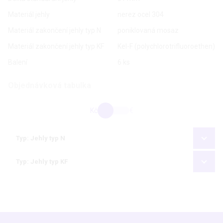
Materiál jehly
nerez ocel 304
Materiál zakončení jehly typ N
poniklovaná mosaz
Materiál zakončení jehly typ KF
Kel-F (polychlorotrifluoroethen)
Balení
6 ks
Objednávková tabulka
Kč
€
Typ: Jehly typ N
Typ: Jehly typ KF