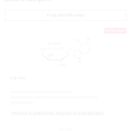
Podrobné filtrování
AKČNÍ CENA
X-β-GAL
5-brom-4-chlor-3-indoxyl-β-D-galaktosid
Kolorimetrický substrát ideální pro stanovení aktivity β-
galaktosidázy.
#Nucleic Acid Workflow
#Nucleic Acid Modification
DETAIL