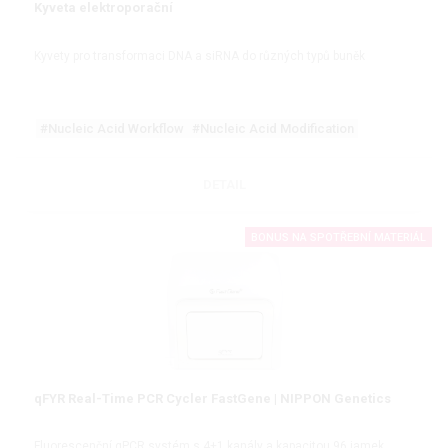
Kyveta elektroporační
Kyvety pro transformaci DNA a siRNA do různých typů buněk
#Nucleic Acid Workflow
#Nucleic Acid Modification
DETAIL
BONUS NA SPOTŘEBNÍ MATERIÁL
qFYR Real-Time PCR Cycler FastGene | NIPPON Genetics
Fluorescenční qPCR systém s 4+1 kanály a kapacitou 96 jamek