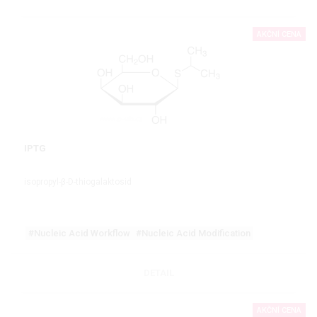
AKČNÍ CENA
IPTG
isopropyl-β-D-thiogalaktosid
#Nucleic Acid Workflow
#Nucleic Acid Modification
DETAIL
AKČNÍ CENA