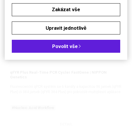
Zakázat vše
DETAIL
NOVINKA
BONUS NA SPOTŘEBNÍ MATERIÁL
Upravit jednotlivě
Povolit vše
qFYR Plus Real-Time PCR Cycler FastGene | NIPPON
Genetics
Fluorescenční qPCR systém se 6 kanály a kapacitou 96 jamek (qFYR
Plus) či 384 jamek (qFYR 384 Plus) pro pokročilé multiplexní aplikace.
#Nucleic Acid Workflow
DETAIL