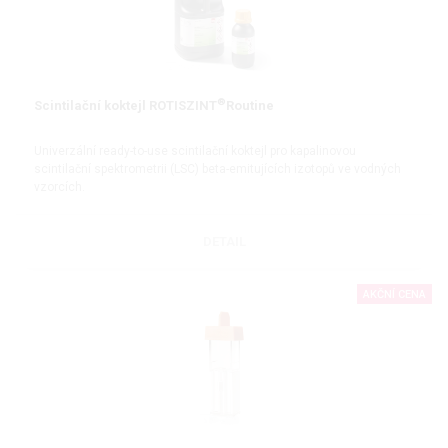
®
Scintilační koktejl ROTISZINT
Routine
Univerzální ready-to-use scintilační koktejl pro kapalinovou
scintilační spektrometrii (LSC) beta-emitujících izotopů ve vodných
vzorcích.
Bez nonylfenylethoxylátů (NPE-free)
DETAIL
AKČNÍ CENA