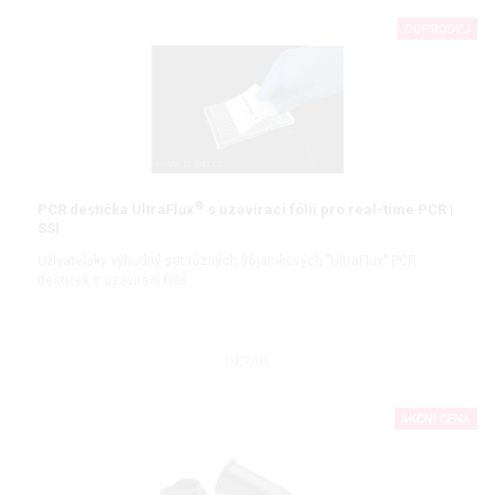
DOPRODEJ
®
PCR destička UltraFlux
s uzavírací fólií pro real-time PCR |
SSI
Uživatelsky výhodný set různých 96jamkových "UltraFlux" PCR
destiček s uzavírací fólií
DETAIL
AKČNÍ CENA