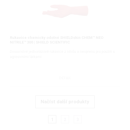
Rukavice chemicky odolné SHIELDskin CHEM™ NEO
NITRILE™ 300 | SHIELD SCIENTIFIC
Dvouvrstvé jednorázové rukavice z nitrilu a neoprenu pro použití s
agresivními látkami
DETAIL
Načíst další produkty
1
2
3