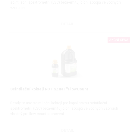
scintilační spektrometrii (LSC) beta-emitujících izotopů ve vodných
vzorcích.
Bez nonylfenylethoxylátů (NPE-free)
DETAIL
AKČNÍ CENA
®
Scintilační koktejl ROTISZINT
FlowCount
Ready-to-use scintilační koktejl pro kapalinovou scintilační
spektrometrii (LSC) beta-emitujících izotopů ve vodných vzorcích
vhodný pro flow count stanovení.
Bez nonylfenylethoxylátů (NPE-free)
DETAIL