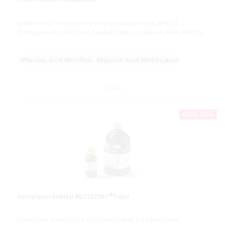
Lyofilizovaná forma vysoce čisté plazmidové DNA pBR322
(přístupové číslo V01119 v databázi EMBL) o celkové délce 4361 bp
#Nucleic Acid Workflow
#Nucleic Acid Modification
DETAIL
AKČNÍ CENA
®
Scintilační koktejl ROTISZINT
Filter
Univerzální ready-to-use scintilační koktejl pro kapalinovou