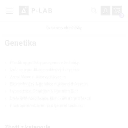
0
Ověřit stav objednávky
Genetika
Plastik aj. potřeby pro genové techniky
Izolace a purifikace nukleových kyselin
Amplifikace nukleových kyselin
Elektroforézy & detekce nukleových kyselin
Hybridizace, Southern & Northern Blot
DNA/RNA Modifikace, klonování a transfekce
Přístrojové vybavení pro genové techniky
Zboží z kategorie