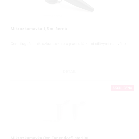
Mikrozkumavka 1,5 ml černá
Centrifugační mikrozkumavka pro práci s látkami citlivými na světlo
DETAIL
AKČNÍ CENA
Mikrozkumavka (typ Eppendorf) sterilní