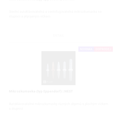
Sterilní autoklávovatelná a centrifugovatelná mikrozkumavka se
stupnicí a připojeným víčkem
DETAIL
NOVINKA
DOPRODEJ
Mikrozkumavka (typ Eppendorf) | NEST
Autoklávovatelné mikrozkumavky různých objemů s plochým víčkem
a stupnicí