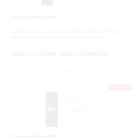
Plazmidová DNA pUC19
Lyofilizovaná forma vysoce čisté plazmidové DNA pUC19 (přístupové
číslo L09137 v databázi EMBL) o celkové délce 2686 bp
#Nucleic Acid Workflow
#Nucleic Acid Modification
DETAIL
AKČNÍ CENA
Plazmidová DNA pBR322