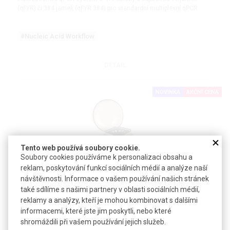
(qFYR) či 384 jamek (qFYR 384) pro standardní multiplexní qPCR
#Nucleic Acid Workflow
DETAIL
NOVINKA
AKČNÍ CENA
Tento web používá soubory cookie.
Soubory cookies používáme k personalizaci obsahu a
reklam, poskytování funkcí sociálních médií a analýze naší
Mikrocentrifuga CD-1012 | PHOENIX INSTRUMENT
návštěvnosti. Informace o vašem používání našich stránek
také sdílíme s našimi partnery v oblasti sociálních médií,
reklamy a analýzy, kteří je mohou kombinovat s dalšími
Malá stolní centrifuga s univerzálním rotorem pro mikrozkumavky
0,2 až 2 ml
informacemi, které jste jim poskytli, nebo které
shromáždili při vašem používání jejich služeb.