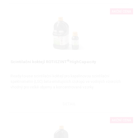
AKČNÍ CENA
®
Scintilační koktejl ROTISZINT
HighCapacity
Ready-to-use scintilační koktejl pro kapalinovou scintilační
spektrometrii (LSC) beta-emitujících izotopů ve vodných vzorcích
vhodný pro velké objemy a koncentrované vzorky.
Bez nonylfenylethoxylátů (NPE-free)
DETAIL
AKČNÍ CENA