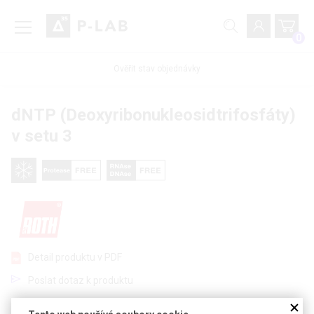
0
Ověřit stav objednávky
dNTP (Deoxyribonukleosidtrifosfáty)
v setu 3
Detail produktu v PDF
Poslat dotaz k produktu
Obsahuje oddělené roztoky nukleotidů: dATP,
dTTP, dITP
a