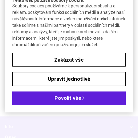
Tento web používá soubory cookie.
dCTP o koncentraci 100 mM/dNTP, čisota min 98 %
Soubory cookies používáme k personalizaci obsahu a
reklam, poskytování funkcí sociálních médií a analýze naší
Technické parametry
návštěvnosti. Informace o vašem používání našich stránek
také sdílíme s našimi partnery v oblasti sociálních médií,
Teplota skladování
-20 °C
reklamy a analýzy, kteří je mohou kombinovat s dalšími
Teplota přepravy
+4 °C
informacemi, které jste jim poskytli, nebo které
shromáždili při vašem používání jejich služeb.
Objednávková tabulka
Zakázat vše
Kč
€
Upravit jednotlivě
Čistota: min 98 %
Povolit vše
Info
O nás