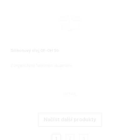
Silikonový olej OF-OH 50
S organickými funkčními skupinami
DETAIL
Načíst další produkty
1
2
3