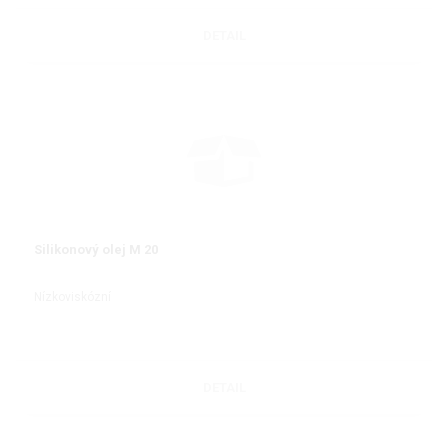
DETAIL
Silikonový olej M 20
Nízkoviskózní
DETAIL