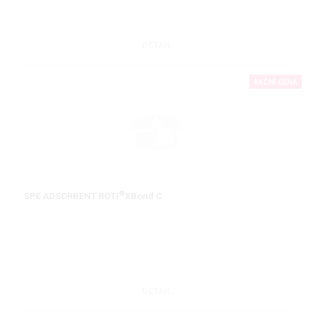
DETAIL
AKČNÍ CENA
®
SPE ADSORBENT ROTI
XBond C
DETAIL