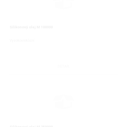
Silikonový olej M 100000
Vysokoviskózní
DETAIL
Silikonový olej M 250000