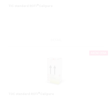
®
TIC standard ROTI
Calipure
DETAIL
AKČNÍ CENA
®
TOC standard ROTI
Calipure