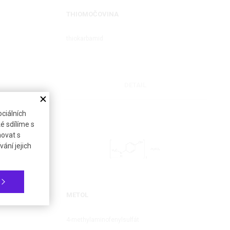
THIOMOČOVINA
thiokarbamid
DETAIL
ciálních
é sdílíme s
novat s
ání jejich
METOL
4-methylaminofenylsulfát