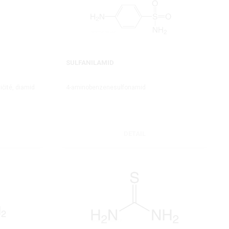
SULFANILAMID
ičité, diamid
4-aminobenzenesulfonamid
DETAIL