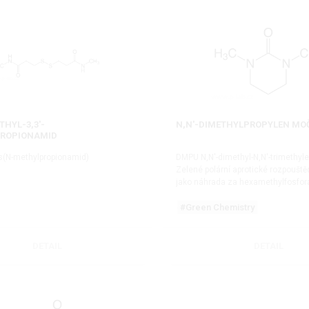
THYL-3,3'-
N,N'-DIMETHYLPROPYLEN MO
PROPIONAMID
bis(N-methylpropionamid)
DMPU N,N'-dimethyl-N,N'-trimethyl
Zelené polární aprotické rozpoušt
jako náhrada za hexamethylfosfo
či DMF
#Green Chemistry
DETAIL
DETAIL