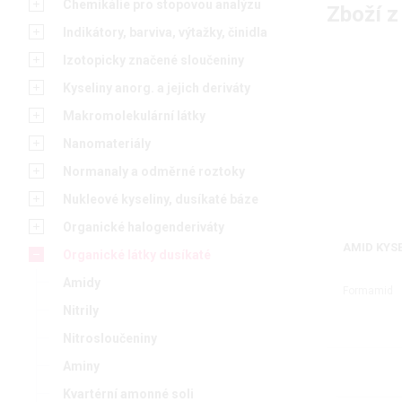
Chemikálie pro stopovou analýzu
Zboží z
Indikátory, barviva, výtažky, činidla
Izotopicky značené sloučeniny
Kyseliny anorg. a jejich deriváty
Makromolekulární látky
Nanomateriály
Normanaly a odměrné roztoky
Nukleové kyseliny, dusíkaté báze
Organické halogenderiváty
AMID KYS
Organické látky dusíkaté
Amidy
Formamid
Nitrily
Nitrosloučeniny
Aminy
Kvartérní amonné soli