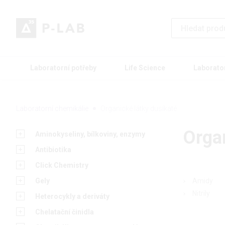
Laboratorní potřeby
Life Science
Laborato
Laboratorní chemikálie
Organické látky dusíkaté
Organ
Aminokyseliny, bílkoviny, enzymy
Antibiotika
Click Chemistry
Gely
Amidy
Nitrily
Heterocykly a deriváty
Chelatační činidla