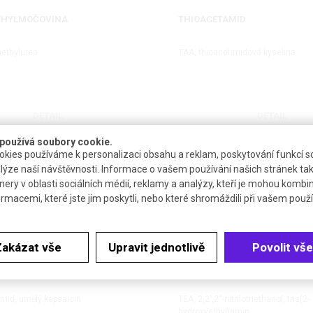
THYLMOČOVINA
THIOACETAMID
ethylurea
TAA, thioacetimidová kyselina
DETAIL
DETAIL
používá soubory cookie.
kies používáme k personalizaci obsahu a reklam, poskytování funkcí so
lýze naší návštěvnosti. Informace o vašem používání našich stránek tak
nery v oblasti sociálních médií, reklamy a analýzy, kteří je mohou kombi
ormacemi, které jste jim poskytli, nebo které shromáždili při vašem použív
Zakázat vše
Upravit jednotlivě
Povolit vše
MID KYSELINY PELARGONOVÉ
TRIETHANOLAMIN
mid, umělý kapsaicin
TEA, 2,2',2''-nitrilotriethanol, tris(2-
hydroxyethyl)amin