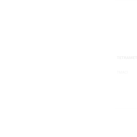
TETRAMET
TMACl