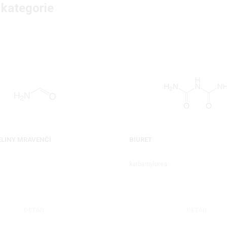
 kategorie
ELINY MRAVENČÍ
BIURET
karbamylurea
DETAIL
DETAIL