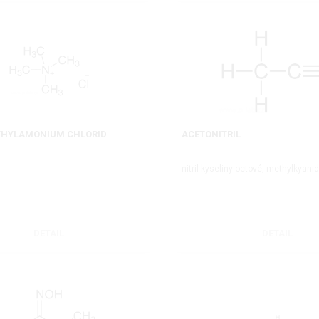
HYLAMONIUM CHLORID
ACETONITRIL
nitril kyseliny octové, methylkyani
DETAIL
DETAIL