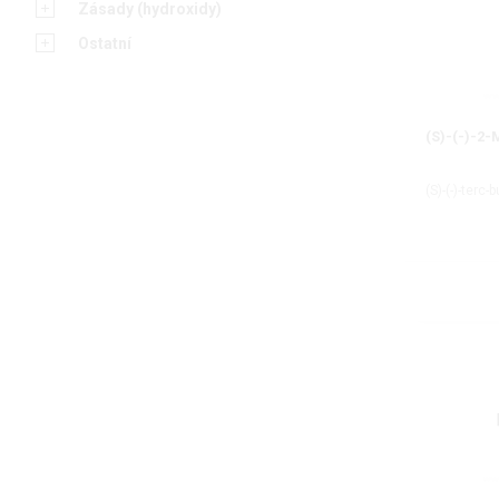
Zásady (hydroxidy)
Ostatní
(S)-(-)-
(S)-(-)-terc-