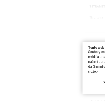
TETRAME
TMU, tetram
Tento web 
Soubory coo
médií a ana
našimi part
dalšími inf
služeb.
VANILYLA
nonylvanyla