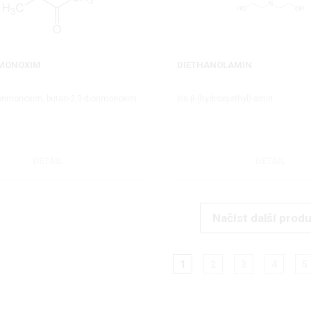
LMONOXIM
DIETHANOLAMIN
ionmonoxim, butan-2,3-dionmonoxim
bis-β-(hydroxyethyl)-amin
DETAIL
DETAIL
Načíst další prod
1
2
3
4
5