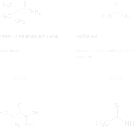
2-METHYL-2-PROPANSULFINAMID
MOČOVINA
butylsulfinamid
karbamid, urea, diamid kyseliny uhl
karbonylu
DETAIL
DETAIL