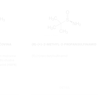
ČOVINA
(R)-(+)-2-METHYL-2-PROPANSULFINAMID
en močovina
(R)-(+)-terc-butylsulfinamid
ědlo vhodné
ramid (HMPA)
DETAIL