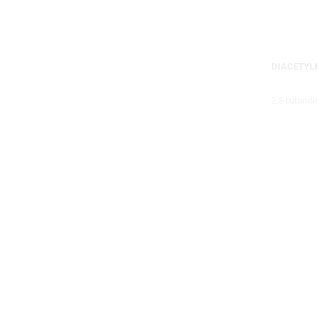
DIACETY
2,3-butand