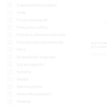
Organické látky kyslíkaté
Oxidy
Pro chromatografii
Prvky, kovy a slitiny
Přírodní a referenční materiály
Přírodní oleje a jiné materiály
N,N'-DIME
DITHIODI
Pufry
3,3'-dithio
Rozpouštědla organická
Soli anorganické
Sorbenty
Sušidla
Syntéza peptidů
Uhlovodíky (nesubst.)
Vitamíny