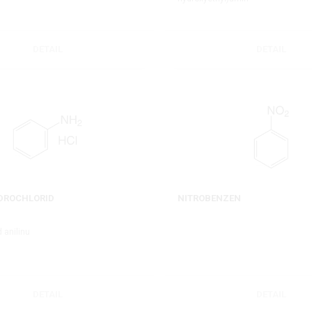
DETAIL
DETAIL
DROCHLORID
NITROBENZEN
 anilinu
DETAIL
DETAIL