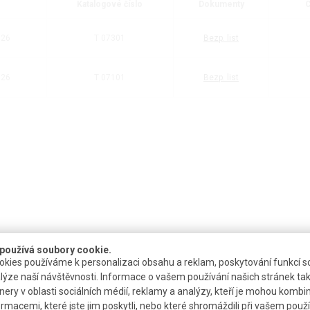
Katalogové číslo
Dokumenty
C
026
T 07301
Bezp. list
026
T 07101
Bezp. list
používá soubory cookie.
kies používáme k personalizaci obsahu a reklam, poskytování funkcí so
lýze naší návštěvnosti. Informace o vašem používání našich stránek tak
nery v oblasti sociálních médií, reklamy a analýzy, kteří je mohou kombi
ormacemi, které jste jim poskytli, nebo které shromáždili při vašem použív