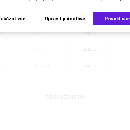
Zakázat vše
Upravit jednotlivě
Povolit vše
ost
Katalogové číslo
Dokumenty
Ce
e
R.6300.1
Bezp. list
e
R.6300.3
Bezp. list
e
R.6300.2
Bezp. list
PŘÍSLUŠENSTVÍ