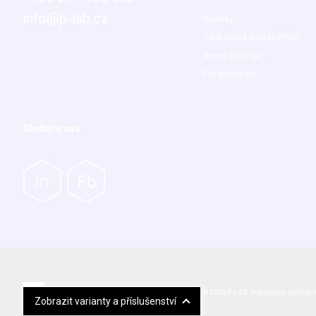
info@p-lab.cz
Novinky
Vaše časté dotazy (FAQ)
Servis přístrojů
Pro akcionáře
Sledujte nás
© 2026 P-LAB,
Internetový obchod
V
Zobrazit varianty a příslušenství