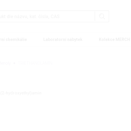
rní chemikálie
Laboratorní nábytek
Kolekce MERCH
fenoly
TRIETHANOLAMIN
tris(2-hydroxyethyl)amin