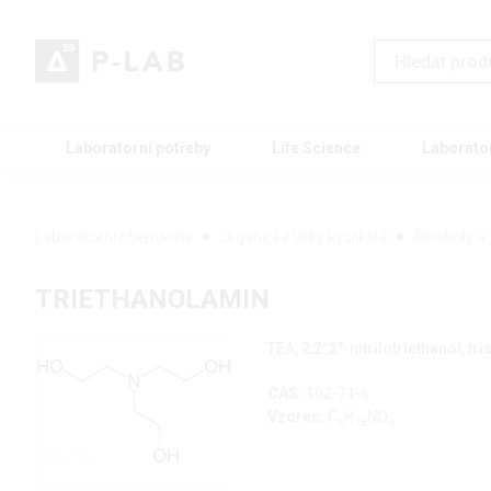
Laboratorní potřeby
Life Science
Laborato
Laboratorní chemikálie
Organické látky kyslíkaté
Alkoholy a 
TRIETHANOLAMIN
TEA, 2,2',2''-nitrilotriethanol, 
CAS:
102-71-6
Vzorec:
C
H
NO
6
15
3