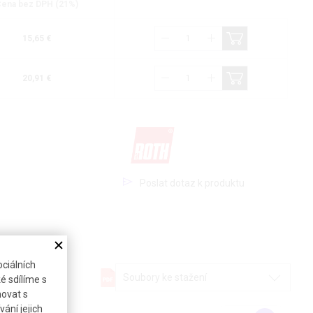
ena bez DPH (21%)
15,65 €
20,91 €
Poslat dotaz k produktu
ciálních
Soubory ke stažení
é sdílíme s
novat s
ání jejich