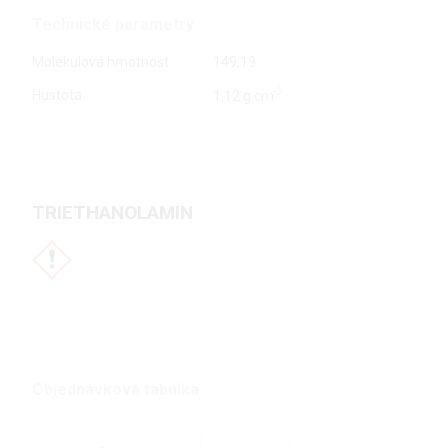
Technické parametry
Molekulová hmotnost
149,19
-3
Hustota
1,12 g·cm
TRIETHANOLAMIN
Objednávková tabulka