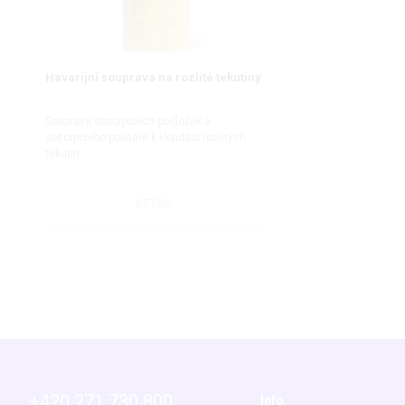
Havarijní souprava na rozlité tekutiny
Souprava absorpčních podložek a
absorpčního polštáře k likvidaci rozlitých
tekutin
DETAIL
+420 271 730 800
Info