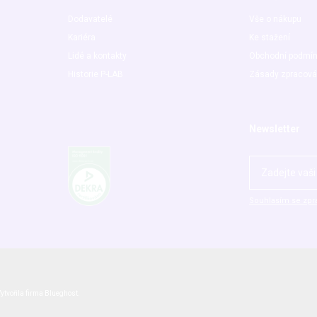
Dodavatelé
Vše o nákupu
Kariéra
Ke stažení
Lidé a kontakty
Obchodní podmí
Historie P-LAB
Zásady zpracová
Newsletter
Souhlasím se zpr
ytvořila firma
Blueghost
.