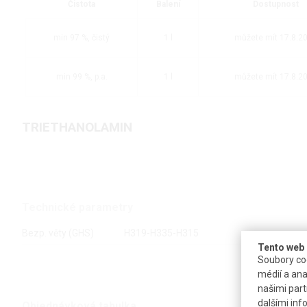
Čistota
Balení
Dostupnost
min 97 %, čistý
1 l
můžete mít 17.8.2
min 99 %, p.a.
1 l
můžete mít 17.8.2
TRIETHANOLAMIN
Technické parametry
Bezp. věty (GHS)
H319-H335-H315
Tento web 
Soubory coo
médií a ana
našimi part
dalšími inf
Objednávková tabulka