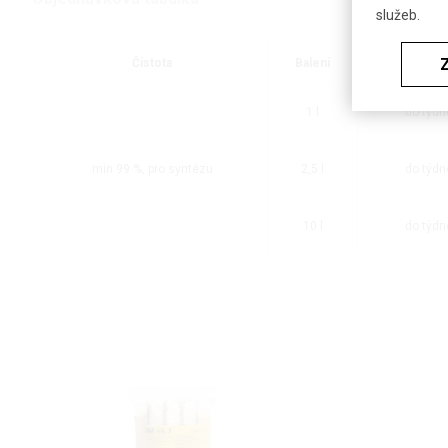
služeb.
Čistota
Balení
Dostupn
1 l
do týdn
min 99 %, pro syntézu
2,5 l
do týdn
10 l
do týdn