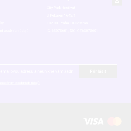
City Park Hostivař
U Pekáren 1645/1
nky
102 00 Praha 10-Hostivař
ní osobních údajů
IČ: 63078601, DIČ: CZ63078601
acováním osobních údajů.