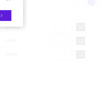
Kč
€
na bez DPH (21%)
43,70 €
77,59 €
254,17 €