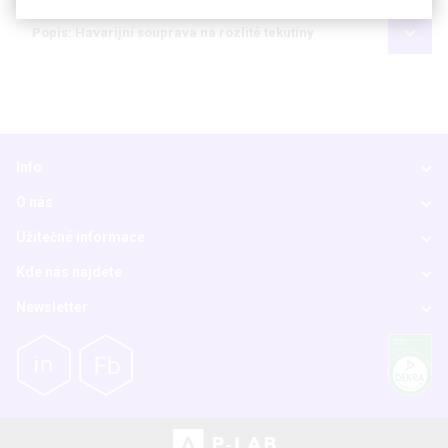
Popis: Havarijní souprava na rozlité tekutiny
Info
O nás
Užitečné informace
Kde nás najdete
Newsletter