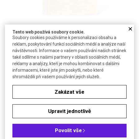
Detail produktu v PDF
Tento web používá soubory cookie.
Soubory cookies používáme k personalizaci obsahu a
Poslat dotaz k produktu
reklam, poskytování funkcí sociálních médií a analýze naší
návštěvnosti. Informace o vašem používání našich stránek
Souprava absorpčních podložek a absorpčního polštáře k
také sdílíme s našimi partnery v oblasti sociálních médií,
likvidaci rozlitých tekutin
reklamy a analýzy, kteří je mohou kombinovat s dalšími
informacemi, které jste jim poskytli, nebo které
Souprava obsahuje: 10 absorpčních podložek, 1 absorpční
shromáždili při vašem používání jejich služeb.
polštář a pytel na odpad
Technické parametry
Zakázat vše
Absorpční kapacita
cca 5 l
Upravit jednotlivě
Objednávková tabulka
Povolit vše
Kč
€