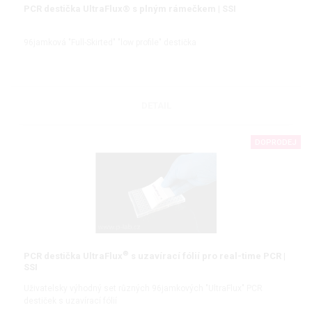
PCR destička UltraFlux® s plným rámečkem | SSI
96jamková "Full-Skirted" "low profile" destička
DETAIL
DOPRODEJ
®
PCR destička UltraFlux
s uzavírací fólií pro real-time PCR |
SSI
Uživatelsky výhodný set různých 96jamkových "UltraFlux" PCR
destiček s uzavírací fólií