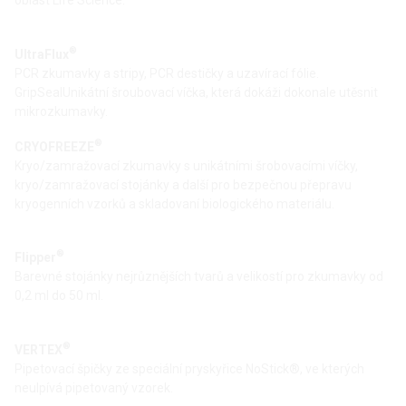
oblast Life Science.
®
UltraFlux
PCR zkumavky a stripy, PCR destičky a uzavírací fólie.
GripSealUnikátní šroubovací víčka, která dokáži dokonale utěsnit
mikrozkumavky.
®
CRYOFREEZE
Kryo/zamražovací zkumavky s unikátními šrobovacími víčky,
kryo/zamražovací stojánky a další pro bezpečnou přepravu
kryogenních vzorků a skladovaní biologického materiálu.
®
Flipper
Barevné stojánky nejrůznějších tvarů a velikostí pro zkumavky od
0,2 ml do 50 ml.
®
VERTEX
Pipetovací špičky ze speciální pryskyřice NoStick®, ve kterých
neulpívá pipetovaný vzorek.