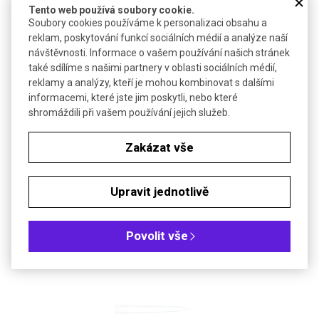
Tento web používá soubory cookie.
Soubory cookies používáme k personalizaci obsahu a
reklam, poskytování funkcí sociálních médií a analýze naší
návštěvnosti. Informace o vašem používání našich stránek
také sdílíme s našimi partnery v oblasti sociálních médií,
reklamy a analýzy, kteří je mohou kombinovat s dalšími
informacemi, které jste jim poskytli, nebo které
shromáždili při vašem používání jejich služeb.
®
Zakázat vše
PCR destička UltraFlux
s polovičním rámečkem | SSI
96jamková "Semi-Skirted" standardní 0,35ml nebo "low profile" 0,2ml
Upravit jednotlivě
destička
Povolit vše
DETAIL