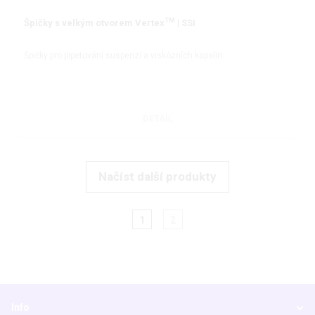
TM
Špičky s velkým otvorem Vertex
| SSI
Špičky pro pipetování suspenzí a viskózních kapalin
DETAIL
Načíst další produkty
1
2
Info