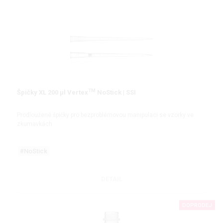
TM
Špičky XL 200 µl Vertex
NoStick | SSI
Prodloužené špičky pro bezproblémovou manipulaci se vzorky ve
zkumavkách
#NoStick
DETAIL
DOPRODEJ