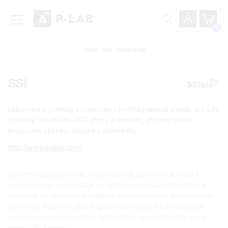
0
Ověřit stav objednávky
SSI
Laboratorní potřeby a pomůcky ze vstřikovaných plastů: pro Life
Science: zkumavky, PCR stripy a destičky, stojany špičky,
kryo/zamražovací stojany a zkumavky.
http://www.ssibio.com/
Scientific Specialties Inc., nebo také SSI, původem americká
společnost, se soustřeďuje na výrobu velmi kvalitních potřeb a
pomůcek ze vstřikovaných plastů vyznačujících se dlouhodobou
životností. Plastik vyráběný společností SSI pod 5 značkami je
určen pro použití převážně v laboratořích specializujících se na