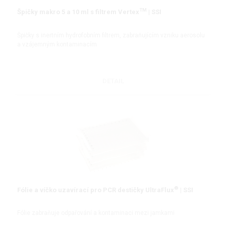
TM
Špičky makro 5 a 10 ml s filtrem Vertex
| SSI
Špičky s inertním hydrofobním filtrem, zabraňujícím vzniku aerosolu
a vzájemným kontaminacím
DETAIL
®
Fólie a víčko uzavírací pro PCR destičky UltraFlux
| SSI
Fólie zabraňuje odpařování a kontaminaci mezi jamkami