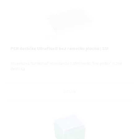
PCR destička UltraFlux® bez rámečku plochá | SSI
96jamková "Unskirted" standardní 0,35ml nebo "low profile" 0,2ml
destička
DETAIL