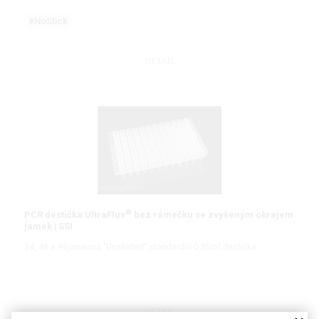
#NoStick
DETAIL
®
PCR destička UltraFlux
bez rámečku se zvýšeným okrajem
jamek | SSI
24, 48 a 96jamková "Unskirted" standardní 0,35ml destička
DETAIL