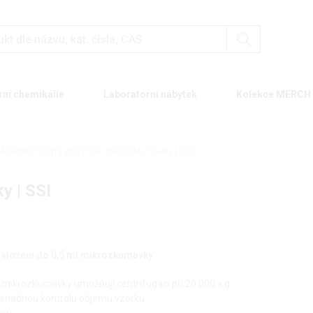
rní chemikálie
Laboratorní nábytek
Kolekce MERCH
Adaptér 0,2 ml pro PCR mikrozkumavky | SSI
y | SSI
 vložení do 0,5 ml mikrozkumavky
 mikrozkumavky umožňují centrifugaci při 20 000 × g
o snadnou kontrolu objemu vzorku
orů