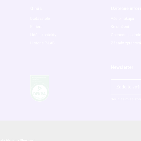
O nás
Užitečné info
Dodavatelé
Vše o nákupu
Kariéra
Ke stažení
Lidé a kontakty
Obchodní podmí
Historie P-LAB
Zásady zpracová
Newsletter
Souhlasím se zpr
ytvořila firma
Blueghost
.