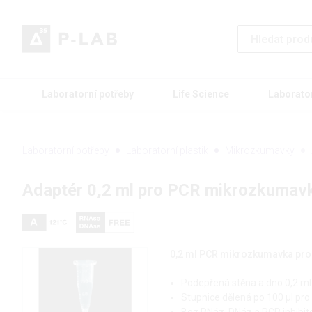
Laboratorní potřeby
Life Science
Laborato
Laboratorní potřeby
Laboratorní plastik
Mikrozkumavky
Adaptér 0,2 ml pro PCR mikrozkumavk
0,2 ml PCR mikrozkumavka pro
Podepřená stěna a dno 0,2 ml
Stupnice dělená po 100 µl pr
Bez RNáz, DNáz a PCR inhibit