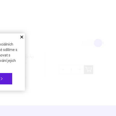
Kč
€
ciálních
é sdílíme s
novat s
Cena bez DPH (21%)
ání jejich
22,54 €