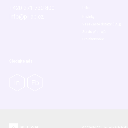
+420 271 730 800
Info
info@p-lab.cz
Novinky
Vaše časté dotazy (FAQ)
Servis přístrojů
Pro akcionáře
Sledujte nás
© 2026 P-LAB,
Internetový obchod
V