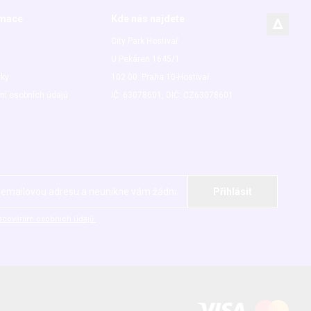
rmace
Kde nás najdete
City Park Hostivař
U Pekáren 1645/1
nky
102 00 Praha 10-Hostivař
ní osobních údajů
IČ: 63078601, DIČ: CZ63078601
acováním osobních údajů.