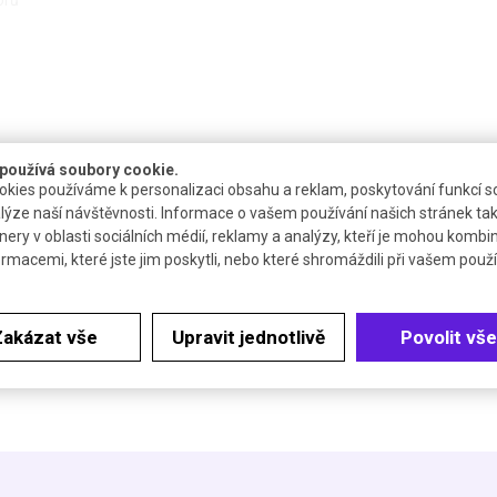
používá soubory cookie.
kies používáme k personalizaci obsahu a reklam, poskytování funkcí so
lýze naší návštěvnosti. Informace o vašem používání našich stránek tak
nery v oblasti sociálních médií, reklamy a analýzy, kteří je mohou kombi
Balení (ks)
Dostupnost
Katalogové číslo
ormacemi, které jste jim poskytli, nebo které shromáždili při vašem použív
100
4 až 6 týdnů
U320100
Zakázat vše
Upravit jednotlivě
Povolit vše