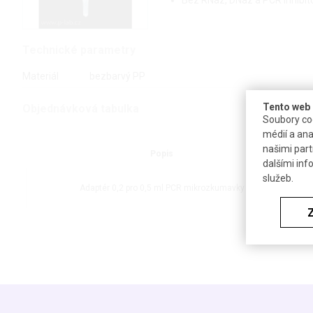
Technické parametry
Materiál
bezbarvý PP
Tento web 
Objednávková tabulka
Soubory coo
médií a ana
našimi part
Popis
dalšími inf
služeb.
Adaptér 0,2 pro 0,5 ml PCR mikrozkumavky