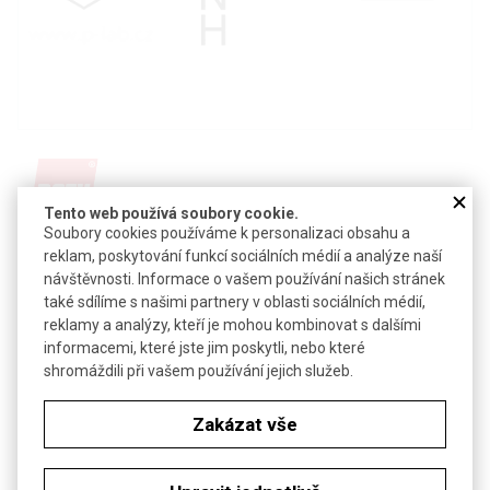
Tento web používá soubory cookie.
Soubory cookies používáme k personalizaci obsahu a
Detail produktu v PDF
reklam, poskytování funkcí sociálních médií a analýze naší
návštěvnosti. Informace o vašem používání našich stránek
Poslat dotaz k produktu
také sdílíme s našimi partnery v oblasti sociálních médií,
reklamy a analýzy, kteří je mohou kombinovat s dalšími
informacemi, které jste jim poskytli, nebo které
CAS:
948-65-2
shromáždili při vašem používání jejich služeb.
Vzorec:
C
H
N
14
11
Technické parametry
Zakázat vše
Molekulová hmotnost
193,25