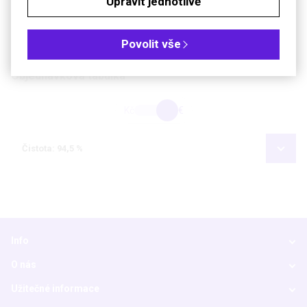
Upravit jednotlivě
Bezp. věty (GHS)
H315-H318-H335
Soubory ke stažení
Povolit vše
Objednávková tabulka
Kč
€
Čistota: 94,5 %
Info
O nás
Užitečné informace