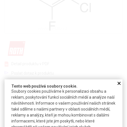
Detail produktu v PDF
Poslat dotaz k produktu
CFA
Tento web používá soubory cookie.
Soubory cookies používáme k personalizaci obsahu a
CAS:
367-21-5
reklam, poskytování funkcí sociálních médií a analýze naší
Vzorec:
C
H
ClFN
návštěvnosti. Informace o vašem používání našich stránek
6
5
také sdílíme s našimi partnery v oblasti sociálních médií,
Technické parametry
reklamy a analýzy, kteří je mohou kombinovat s dalšími
informacemi, které jste jim poskytli, nebo které
Molekulová hmotnost
145,56