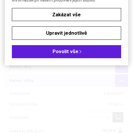
shromáždili při vašem používání jejich služeb.
Bezp. věty (GHS)
H302+H312+H332
Zakázat vše
Objednávková tabulka
Upravit jednotlivě
Kč
€
Povolit vše
Čistota: min 95 %
Balení: 25 g
Balení: 100 g
Dostupnost
4 až 6 týdnů
Katalogové číslo
R.5461.2
Počet kusů
94,53 €
Cena bez DPH (21%)