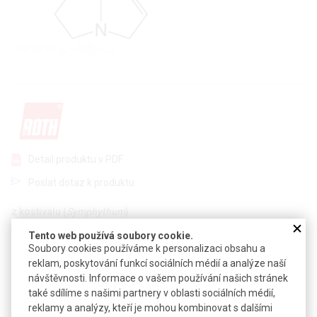
Detail produktu v PDF
Poslat dotaz k produktu
z kostivalu (
Symphythum
)
Tento web používá soubory cookie.
CAS:
74243-01-9
Soubory cookies používáme k personalizaci obsahu a
Vzorec:
C
H
NO
17
27
6
reklam, poskytování funkcí sociálních médií a analýze naší
návštěvnosti. Informace o vašem používání našich stránek
Technické parametry
také sdílíme s našimi partnery v oblasti sociálních médií,
reklamy a analýzy, kteří je mohou kombinovat s dalšími
Molekulová hmotnost
341,40