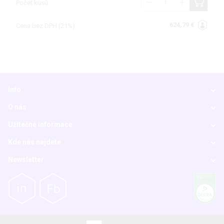
Počet kusů
624,79 €
Cena bez DPH (21%)
Info
O nás
Užitečné informace
Kde nás najdete
Newsletter